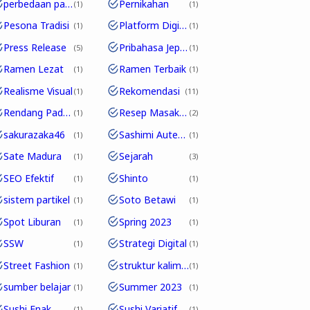
perbedaan partikel
Pernikahan
1
1
Pesona Tradisi
Platform Digital
1
1
Press Release
Pribahasa Jepang
5
1
Ramen Lezat
Ramen Terbaik
1
1
Realisme Visual
Rekomendasi
1
11
Rendang Padang
Resep Masakan
1
2
sakurazaka46
Sashimi Autentik
1
1
Sate Madura
Sejarah
1
3
SEO Efektif
Shinto
1
1
sistem partikel
Soto Betawi
1
1
Spot Liburan
Spring 2023
1
1
SSW
Strategi Digital
1
1
Street Fashion
struktur kalimat
1
1
sumber belajar
Summer 2023
1
1
Sushi Enak
Sushi Variatif
1
1