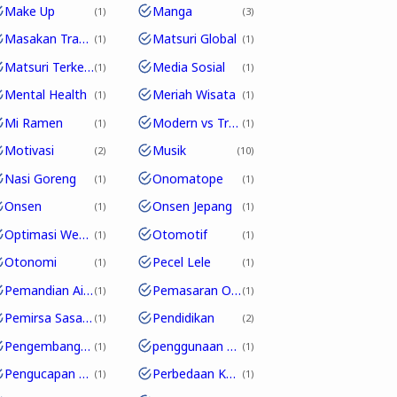
Make Up
Manga
1
3
Masakan Tradisional
Matsuri Global
1
1
Matsuri Terkenal
Media Sosial
1
1
Mental Health
Meriah Wisata
1
1
Mi Ramen
Modern vs Tradisional
1
1
Motivasi
Musik
2
10
Nasi Goreng
Onomatope
1
1
Onsen
Onsen Jepang
1
1
Optimasi Website
Otomotif
1
1
Otonomi
Pecel Lele
1
1
Pemandian Air Panas
Pemasaran Online
1
1
Pemirsa Sasaran
Pendidikan
1
2
Pengembangan Karakter
penggunaan partikel
1
1
Pengucapan Unik
Perbedaan Kosakata
1
1