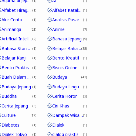
Agama di Jepang
AI
1
1
Alfabet Hiragana
Alfabet Katakana
1
1
Alur Cerita
Analisis Pasar
1
1
Animanga
Anime
21
7
Artificial Intelligence
Bahasa Jepang
2
5
Bahasa Standar
Belajar Bahasa Jepang
1
38
Belajar Kanji
Bento Kreatif
1
1
Bento Praktis
Bisnis Online
1
1
Buah Dalam Bahasa Jepang
Budaya
1
43
Budaya Jepang
Budaya Linguistik
1
1
Buddha
Cerita Horor
1
3
Cerita Jepang
Ciri Khas
3
1
Culture
Dampak Wisata
17
1
Diabetes
Dialek
1
1
Dialek Tokyo
dialog praktis
1
1