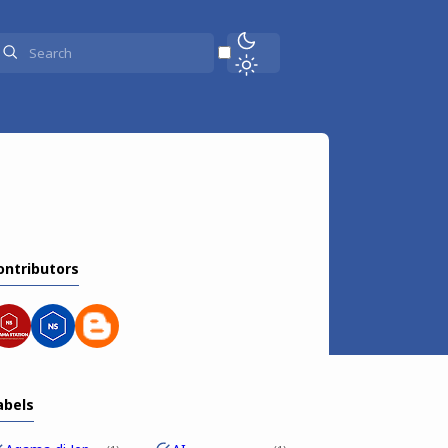
ontributors
abels