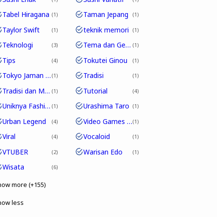
Tabel Hiragana
Taman Jepang
1
1
Taylor Swift
teknik memori
1
1
Teknologi
Tema dan Genre
3
1
Tips
Tokutei Ginou
4
1
Tokyo Jaman Edo
Tradisi
1
1
Tradisi dan Modernitas
Tutorial
1
4
Uniknya Fashion Jepang
Urashima Taro
1
1
Urban Legend
Video Games Jepang
4
1
Viral
Vocaloid
4
1
VTUBER
Warisan Edo
2
1
Wisata
6
how more (+155)
how less