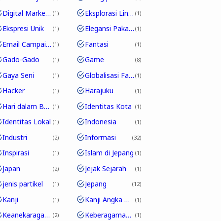
Digital Marketing
Eksplorasi Linguistik
1
1
Ekspresi Unik
Elegansi Pakaian
1
1
Email Campaign
Fantasi
1
1
Gado-Gado
Game
1
8
Gaya Seni
Globalisasi Fashion
1
1
Hacker
Harajuku
1
1
Hari dalam Bahasa Jepang
Identitas Kota
1
1
Identitas Lokal
Indonesia
1
1
Industri
Informasi
2
32
Inspirasi
Islam di Jepang
1
1
Japan
Jejak Sejarah
2
1
jenis partikel
Jepang
1
12
Kanji
Kanji Angka Dalam Bahasa Jepang
1
1
Keanekaragaman Budaya
Keberagaman Budaya
2
1