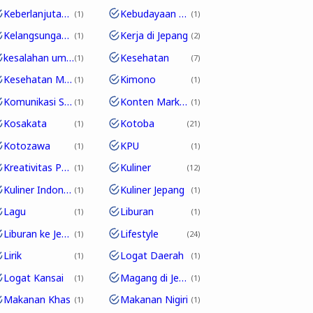
Keberlanjutan Bahasa
Kebudayaan Pop Jepang
1
1
Kelangsungan Edo-ben
Kerja di Jepang
1
2
kesalahan umum
Kesehatan
1
7
Kesehatan Mental
Kimono
1
1
Komunikasi Sehari-hari
Konten Marketing
1
1
Kosakata
Kotoba
1
21
Kotozawa
KPU
1
1
Kreativitas Pakaian
Kuliner
1
12
Kuliner Indonesia
Kuliner Jepang
1
1
Lagu
Liburan
1
1
Liburan ke Jepang
Lifestyle
1
24
Lirik
Logat Daerah
1
1
Logat Kansai
Magang di Jepang
1
1
Makanan Khas
Makanan Nigiri
1
1