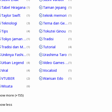
Tabel Hiragana
Taman Jepang
1
1
Taylor Swift
teknik memori
1
1
Teknologi
Tema dan Genre
3
1
Tips
Tokutei Ginou
4
1
Tokyo Jaman Edo
Tradisi
1
1
Tradisi dan Modernitas
Tutorial
1
4
Uniknya Fashion Jepang
Urashima Taro
1
1
Urban Legend
Video Games Jepang
4
1
Viral
Vocaloid
4
1
VTUBER
Warisan Edo
2
1
Wisata
6
how more (+155)
how less