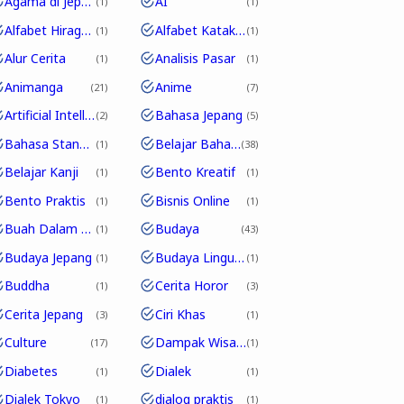
Agama di Jepang
AI
1
1
Alfabet Hiragana
Alfabet Katakana
1
1
Alur Cerita
Analisis Pasar
1
1
Animanga
Anime
21
7
Artificial Intelligence
Bahasa Jepang
2
5
Bahasa Standar
Belajar Bahasa Jepang
1
38
Belajar Kanji
Bento Kreatif
1
1
Bento Praktis
Bisnis Online
1
1
Buah Dalam Bahasa Jepang
Budaya
1
43
Budaya Jepang
Budaya Linguistik
1
1
Buddha
Cerita Horor
1
3
Cerita Jepang
Ciri Khas
3
1
Culture
Dampak Wisata
17
1
Diabetes
Dialek
1
1
Dialek Tokyo
dialog praktis
1
1