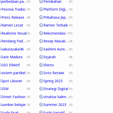
perbedaan partikel
Pernikahan
1
1
Pesona Tradisi
Platform Digital
1
1
Press Release
Pribahasa Jepang
5
1
Ramen Lezat
Ramen Terbaik
1
1
Realisme Visual
Rekomendasi
1
11
Rendang Padang
Resep Masakan
1
2
sakurazaka46
Sashimi Autentik
1
1
Sate Madura
Sejarah
1
3
SEO Efektif
Shinto
1
1
sistem partikel
Soto Betawi
1
1
Spot Liburan
Spring 2023
1
1
SSW
Strategi Digital
1
1
Street Fashion
struktur kalimat
1
1
sumber belajar
Summer 2023
1
1
Sushi Enak
Sushi Variatif
1
1