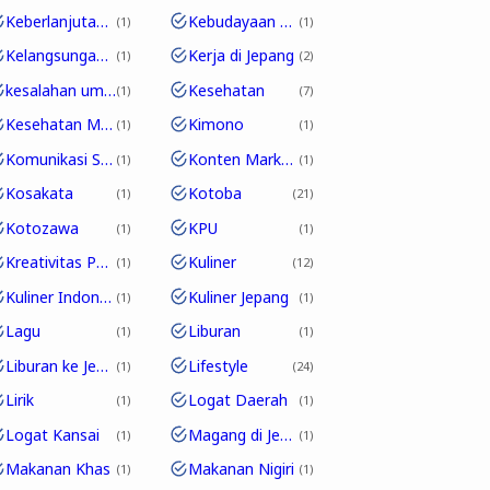
Keberlanjutan Bahasa
Kebudayaan Pop Jepang
1
1
Kelangsungan Edo-ben
Kerja di Jepang
1
2
kesalahan umum
Kesehatan
1
7
Kesehatan Mental
Kimono
1
1
Komunikasi Sehari-hari
Konten Marketing
1
1
Kosakata
Kotoba
1
21
Kotozawa
KPU
1
1
Kreativitas Pakaian
Kuliner
1
12
Kuliner Indonesia
Kuliner Jepang
1
1
Lagu
Liburan
1
1
Liburan ke Jepang
Lifestyle
1
24
Lirik
Logat Daerah
1
1
Logat Kansai
Magang di Jepang
1
1
Makanan Khas
Makanan Nigiri
1
1