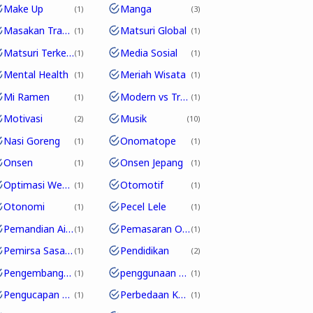
Make Up
Manga
1
3
Masakan Tradisional
Matsuri Global
1
1
Matsuri Terkenal
Media Sosial
1
1
Mental Health
Meriah Wisata
1
1
Mi Ramen
Modern vs Tradisional
1
1
Motivasi
Musik
2
10
Nasi Goreng
Onomatope
1
1
Onsen
Onsen Jepang
1
1
Optimasi Website
Otomotif
1
1
Otonomi
Pecel Lele
1
1
Pemandian Air Panas
Pemasaran Online
1
1
Pemirsa Sasaran
Pendidikan
1
2
Pengembangan Karakter
penggunaan partikel
1
1
Pengucapan Unik
Perbedaan Kosakata
1
1