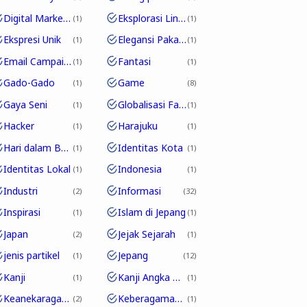
Digital Marketing
Eksplorasi Linguistik
1
1
Ekspresi Unik
Elegansi Pakaian
1
1
Email Campaign
Fantasi
1
1
Gado-Gado
Game
1
8
Gaya Seni
Globalisasi Fashion
1
1
Hacker
Harajuku
1
1
Hari dalam Bahasa Jepang
Identitas Kota
1
1
Identitas Lokal
Indonesia
1
1
Industri
Informasi
2
32
Inspirasi
Islam di Jepang
1
1
Japan
Jejak Sejarah
2
1
jenis partikel
Jepang
1
12
Kanji
Kanji Angka Dalam Bahasa Jepang
1
1
Keanekaragaman Budaya
Keberagaman Budaya
2
1