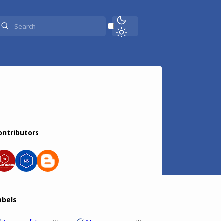
ontributors
abels