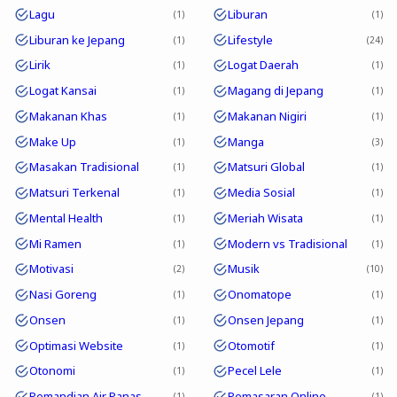
Lagu
Liburan
1
1
Liburan ke Jepang
Lifestyle
1
24
Lirik
Logat Daerah
1
1
Logat Kansai
Magang di Jepang
1
1
Makanan Khas
Makanan Nigiri
1
1
Make Up
Manga
1
3
Masakan Tradisional
Matsuri Global
1
1
Matsuri Terkenal
Media Sosial
1
1
Mental Health
Meriah Wisata
1
1
Mi Ramen
Modern vs Tradisional
1
1
Motivasi
Musik
2
10
Nasi Goreng
Onomatope
1
1
Onsen
Onsen Jepang
1
1
Optimasi Website
Otomotif
1
1
Otonomi
Pecel Lele
1
1
Pemandian Air Panas
Pemasaran Online
1
1