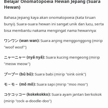
Belajar Onomatopoeia Hewan Jepang (Suara
Hewan)
Bahasa Jepang kaya akan onomatopoeia (kata tiruan
bunyi). Suara-suara hewan ini sangat unik dan lucu, serta
bisa membantu nakama mengingat nama hewannya:
ワンワン (wan wan):
Suara anjing menggonggong (mirip
"woof woof")
ニャーニャー (nyā nyā):
Suara kucing mengeong (mirip
"meow meow")
ブーブー (bū bū):
Suara babi (mirip "oink oink")
モ－モ－ (mō mō):
Suara sapi (mirip "moo moo")
コケコッコー (kokekokko):
Suara ayam jantan berkokok
(mirip "cock-a-doodle-doo")