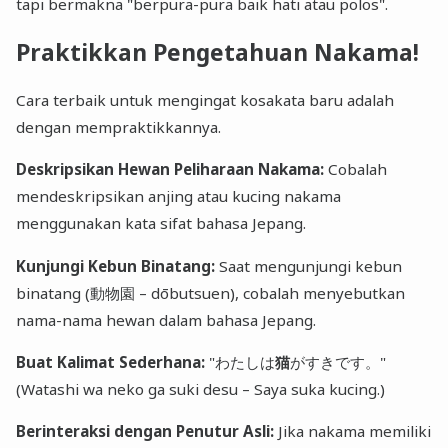
tapi bermakna "berpura-pura baik hati atau polos".
Praktikkan Pengetahuan Nakama!
Cara terbaik untuk mengingat kosakata baru adalah
dengan mempraktikkannya.
Deskripsikan Hewan Peliharaan Nakama:
Cobalah
mendeskripsikan anjing atau kucing nakama
menggunakan kata sifat bahasa Jepang.
Kunjungi Kebun Binatang:
Saat mengunjungi kebun
binatang (動物園 – dōbutsuen), cobalah menyebutkan
nama-nama hewan dalam bahasa Jepang.
Buat Kalimat Sederhana:
"わたしは
猫
がすきです。"
(Watashi wa neko ga suki desu – Saya suka kucing.)
Berinteraksi dengan Penutur Asli:
Jika nakama memiliki