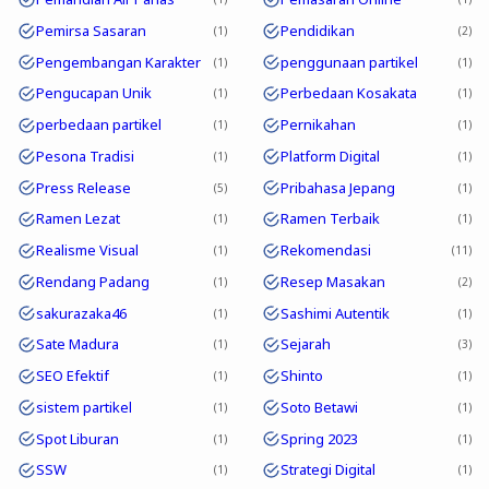
Pemirsa Sasaran
Pendidikan
1
2
Pengembangan Karakter
penggunaan partikel
1
1
Pengucapan Unik
Perbedaan Kosakata
1
1
perbedaan partikel
Pernikahan
1
1
Pesona Tradisi
Platform Digital
1
1
Press Release
Pribahasa Jepang
5
1
Ramen Lezat
Ramen Terbaik
1
1
Realisme Visual
Rekomendasi
1
11
Rendang Padang
Resep Masakan
1
2
sakurazaka46
Sashimi Autentik
1
1
Sate Madura
Sejarah
1
3
SEO Efektif
Shinto
1
1
sistem partikel
Soto Betawi
1
1
Spot Liburan
Spring 2023
1
1
SSW
Strategi Digital
1
1