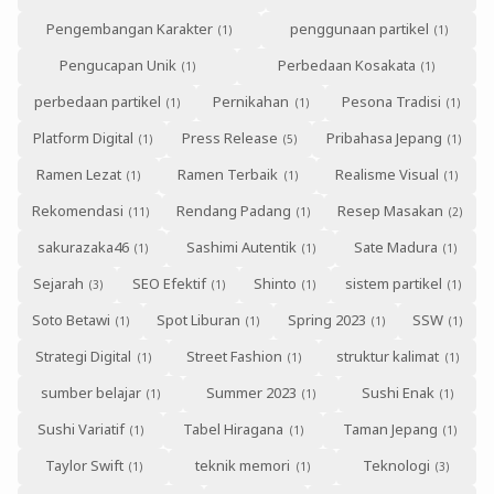
Pengembangan Karakter
penggunaan partikel
Pengucapan Unik
Perbedaan Kosakata
perbedaan partikel
Pernikahan
Pesona Tradisi
Platform Digital
Press Release
Pribahasa Jepang
Ramen Lezat
Ramen Terbaik
Realisme Visual
Rekomendasi
Rendang Padang
Resep Masakan
sakurazaka46
Sashimi Autentik
Sate Madura
Sejarah
SEO Efektif
Shinto
sistem partikel
Soto Betawi
Spot Liburan
Spring 2023
SSW
Strategi Digital
Street Fashion
struktur kalimat
sumber belajar
Summer 2023
Sushi Enak
Sushi Variatif
Tabel Hiragana
Taman Jepang
Taylor Swift
teknik memori
Teknologi