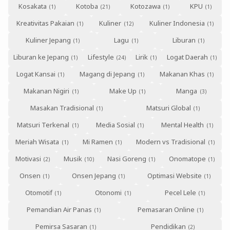
Kosakata
Kotoba
Kotozawa
KPU
Kreativitas Pakaian
Kuliner
Kuliner Indonesia
Kuliner Jepang
Lagu
Liburan
Liburan ke Jepang
Lifestyle
Lirik
Logat Daerah
Logat Kansai
Magang di Jepang
Makanan Khas
Makanan Nigiri
Make Up
Manga
Masakan Tradisional
Matsuri Global
Matsuri Terkenal
Media Sosial
Mental Health
Meriah Wisata
Mi Ramen
Modern vs Tradisional
Motivasi
Musik
Nasi Goreng
Onomatope
Onsen
Onsen Jepang
Optimasi Website
Otomotif
Otonomi
Pecel Lele
Pemandian Air Panas
Pemasaran Online
Pemirsa Sasaran
Pendidikan