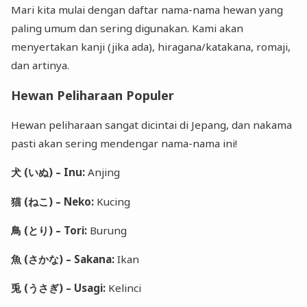
Mari kita mulai dengan daftar nama-nama hewan yang
paling umum dan sering digunakan. Kami akan
menyertakan kanji (jika ada), hiragana/katakana, romaji,
dan artinya.
Hewan Peliharaan Populer
Hewan peliharaan sangat dicintai di Jepang, dan nakama
pasti akan sering mendengar nama-nama ini!
犬 (いぬ) – Inu:
Anjing
猫 (ねこ) – Neko:
Kucing
鳥 (とり) – Tori:
Burung
魚 (さかな) – Sakana:
Ikan
兎 (うさぎ) – Usagi:
Kelinci