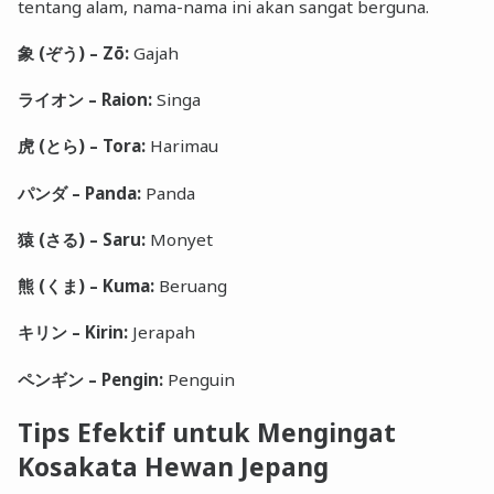
tentang alam, nama-nama ini akan sangat berguna.
象 (ぞう) – Zō:
Gajah
ライオン – Raion:
Singa
虎 (とら) – Tora:
Harimau
パンダ – Panda:
Panda
猿 (さる) – Saru:
Monyet
熊 (くま) – Kuma:
Beruang
キリン – Kirin:
Jerapah
ペンギン – Pengin:
Penguin
Tips Efektif untuk Mengingat
Kosakata Hewan Jepang