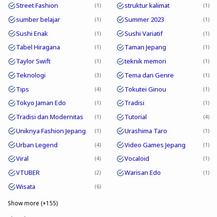
Street Fashion
struktur kalimat
1
1
sumber belajar
Summer 2023
1
1
Sushi Enak
Sushi Variatif
1
1
Tabel Hiragana
Taman Jepang
1
1
Taylor Swift
teknik memori
1
1
Teknologi
Tema dan Genre
3
1
Tips
Tokutei Ginou
4
1
Tokyo Jaman Edo
Tradisi
1
1
Tradisi dan Modernitas
Tutorial
1
4
Uniknya Fashion Jepang
Urashima Taro
1
1
Urban Legend
Video Games Jepang
4
1
Viral
Vocaloid
4
1
VTUBER
Warisan Edo
2
1
Wisata
6
Show more (+155)