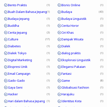
Bento Praktis
Bisnis Online
1
1
Buah Dalam Bahasa Jepang
Budaya
1
43
Budaya Jepang
Budaya Linguistik
1
1
Buddha
Cerita Horor
1
3
Cerita Jepang
Ciri Khas
3
1
Culture
Dampak Wisata
17
1
Diabetes
Dialek
1
1
Dialek Tokyo
dialog praktis
1
1
Digital Marketing
Eksplorasi Linguistik
1
1
Ekspresi Unik
Elegansi Pakaian
1
1
Email Campaign
Fantasi
1
1
Gado-Gado
Game
1
8
Gaya Seni
Globalisasi Fashion
1
1
Hacker
Harajuku
1
1
Hari dalam Bahasa Jepang
Identitas Kota
1
1