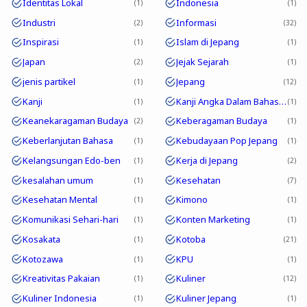
Identitas Lokal
Indonesia
1
1
Industri
Informasi
2
32
Inspirasi
Islam di Jepang
1
1
Japan
Jejak Sejarah
2
1
jenis partikel
Jepang
1
12
Kanji
Kanji Angka Dalam Bahasa Jepang
1
1
Keanekaragaman Budaya
Keberagaman Budaya
2
1
Keberlanjutan Bahasa
Kebudayaan Pop Jepang
1
1
Kelangsungan Edo-ben
Kerja di Jepang
1
2
kesalahan umum
Kesehatan
1
7
Kesehatan Mental
Kimono
1
1
Komunikasi Sehari-hari
Konten Marketing
1
1
Kosakata
Kotoba
1
21
Kotozawa
KPU
1
1
Kreativitas Pakaian
Kuliner
1
12
Kuliner Indonesia
Kuliner Jepang
1
1