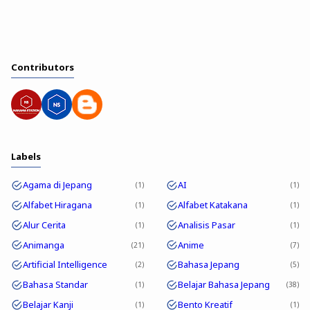
Contributors
Labels
Agama di Jepang
AI
1
1
Alfabet Hiragana
Alfabet Katakana
1
1
Alur Cerita
Analisis Pasar
1
1
Animanga
Anime
21
7
Artificial Intelligence
Bahasa Jepang
2
5
Bahasa Standar
Belajar Bahasa Jepang
1
38
Belajar Kanji
Bento Kreatif
1
1