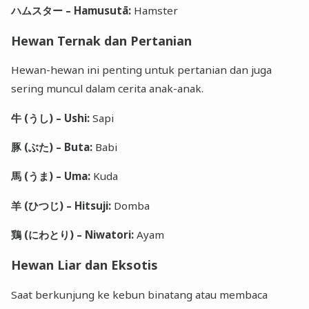
ハムスター – Hamusutā:
Hamster
Hewan Ternak dan Pertanian
Hewan-hewan ini penting untuk pertanian dan juga
sering muncul dalam cerita anak-anak.
牛 (うし) – Ushi:
Sapi
豚 (ぶた) – Buta:
Babi
馬 (うま) – Uma:
Kuda
羊 (ひつじ) – Hitsuji:
Domba
鶏 (にわとり) – Niwatori:
Ayam
Hewan Liar dan Eksotis
Saat berkunjung ke kebun binatang atau membaca