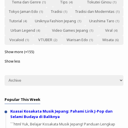
Tema dan Genre
Tips
Tokutei Ginou
Tokyo Jaman Edo
Tradisi
Tradisi dan Modernitas
Tutorial
Uniknya Fashion Jepang
Urashima Taro
Urban Legend
Video Games Jepang
Viral
Vocaloid
VTUBER
Warisan Edo
Wisata
Show more (+155)
Show less
Popular This Week
Kuasai Kosakata Musik Jepang: Pahami Lirik J-Pop dan
Selami Budaya di Baliknya
```html Yuk, Belajar Kosakata Musik Jepang! Panduan Lengkap