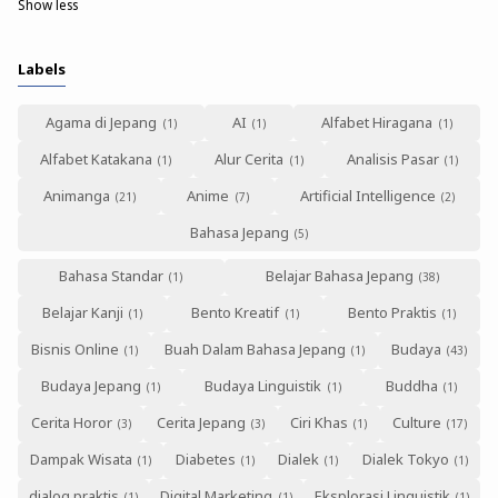
Show less
Labels
Agama di Jepang
AI
Alfabet Hiragana
Alfabet Katakana
Alur Cerita
Analisis Pasar
Animanga
Anime
Artificial Intelligence
Bahasa Jepang
Bahasa Standar
Belajar Bahasa Jepang
Belajar Kanji
Bento Kreatif
Bento Praktis
Bisnis Online
Buah Dalam Bahasa Jepang
Budaya
Budaya Jepang
Budaya Linguistik
Buddha
Cerita Horor
Cerita Jepang
Ciri Khas
Culture
Dampak Wisata
Diabetes
Dialek
Dialek Tokyo
dialog praktis
Digital Marketing
Eksplorasi Linguistik