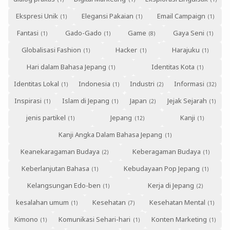
Ekspresi Unik
Elegansi Pakaian
Email Campaign
Fantasi
Gado-Gado
Game
Gaya Seni
Globalisasi Fashion
Hacker
Harajuku
Hari dalam Bahasa Jepang
Identitas Kota
Identitas Lokal
Indonesia
Industri
Informasi
Inspirasi
Islam di Jepang
Japan
Jejak Sejarah
jenis partikel
Jepang
Kanji
Kanji Angka Dalam Bahasa Jepang
Keanekaragaman Budaya
Keberagaman Budaya
Keberlanjutan Bahasa
Kebudayaan Pop Jepang
Kelangsungan Edo-ben
Kerja di Jepang
kesalahan umum
Kesehatan
Kesehatan Mental
Kimono
Komunikasi Sehari-hari
Konten Marketing