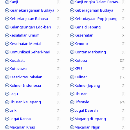
Kanji
Kanji Angka Dalam Bahasa Jepang
1
1
Keanekaragaman Budaya
Keberagaman Budaya
2
1
Keberlanjutan Bahasa
Kebudayaan Pop Jepang
1
1
Kelangsungan Edo-ben
Kerja di Jepang
1
2
kesalahan umum
Kesehatan
1
7
Kesehatan Mental
Kimono
1
1
Komunikasi Sehari-hari
Konten Marketing
1
1
Kosakata
Kotoba
1
21
Kotozawa
KPU
1
1
Kreativitas Pakaian
Kuliner
1
12
Kuliner Indonesia
Kuliner Jepang
1
1
Lagu
Liburan
1
1
Liburan ke Jepang
Lifestyle
1
24
Lirik
Logat Daerah
1
1
Logat Kansai
Magang di Jepang
1
1
Makanan Khas
Makanan Nigiri
1
1