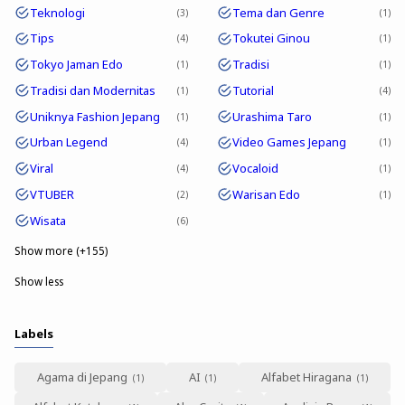
Teknologi
Tema dan Genre
3
1
Tips
Tokutei Ginou
4
1
Tokyo Jaman Edo
Tradisi
1
1
Tradisi dan Modernitas
Tutorial
1
4
Uniknya Fashion Jepang
Urashima Taro
1
1
Urban Legend
Video Games Jepang
4
1
Viral
Vocaloid
4
1
VTUBER
Warisan Edo
2
1
Wisata
6
Show more (+155)
Show less
Labels
Agama di Jepang
AI
Alfabet Hiragana