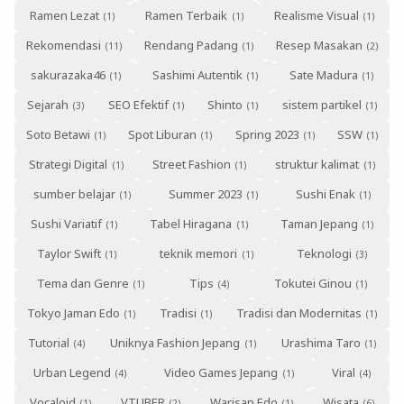
Ramen Lezat
Ramen Terbaik
Realisme Visual
Rekomendasi
Rendang Padang
Resep Masakan
sakurazaka46
Sashimi Autentik
Sate Madura
Sejarah
SEO Efektif
Shinto
sistem partikel
Soto Betawi
Spot Liburan
Spring 2023
SSW
Strategi Digital
Street Fashion
struktur kalimat
sumber belajar
Summer 2023
Sushi Enak
Sushi Variatif
Tabel Hiragana
Taman Jepang
Taylor Swift
teknik memori
Teknologi
Tema dan Genre
Tips
Tokutei Ginou
Tokyo Jaman Edo
Tradisi
Tradisi dan Modernitas
Tutorial
Uniknya Fashion Jepang
Urashima Taro
Urban Legend
Video Games Jepang
Viral
Vocaloid
VTUBER
Warisan Edo
Wisata