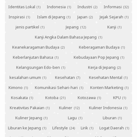
Identitas Lokal
Indonesia
Industri
Informasi
Inspirasi
Islam di Jepang
Japan
Jejak Sejarah
jenis partikel
Jepang
Kanji
Kanji Angka Dalam Bahasa Jepang
Keanekaragaman Budaya
Keberagaman Budaya
Keberlanjutan Bahasa
Kebudayaan Pop Jepang
Kelangsungan Edo-ben
Kerja di Jepang
kesalahan umum
Kesehatan
Kesehatan Mental
Kimono
Komunikasi Sehari-hari
Konten Marketing
Kosakata
Kotoba
Kotozawa
KPU
Kreativitas Pakaian
Kuliner
Kuliner Indonesia
Kuliner Jepang
Lagu
Liburan
Liburan ke Jepang
Lifestyle
Lirik
Logat Daerah