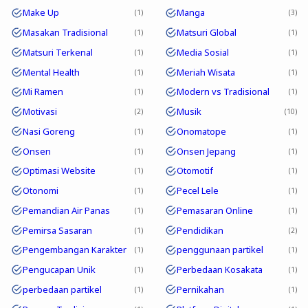
Make Up
Manga
1
3
Masakan Tradisional
Matsuri Global
1
1
Matsuri Terkenal
Media Sosial
1
1
Mental Health
Meriah Wisata
1
1
Mi Ramen
Modern vs Tradisional
1
1
Motivasi
Musik
2
10
Nasi Goreng
Onomatope
1
1
Onsen
Onsen Jepang
1
1
Optimasi Website
Otomotif
1
1
Otonomi
Pecel Lele
1
1
Pemandian Air Panas
Pemasaran Online
1
1
Pemirsa Sasaran
Pendidikan
1
2
Pengembangan Karakter
penggunaan partikel
1
1
Pengucapan Unik
Perbedaan Kosakata
1
1
perbedaan partikel
Pernikahan
1
1