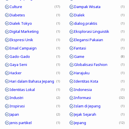
Culture
Dampak Wisata
17
1
Diabetes
Dialek
1
1
Dialek Tokyo
dialog praktis
1
1
Digital Marketing
Eksplorasi Linguistik
1
1
Ekspresi Unik
Elegansi Pakaian
1
1
Email Campaign
Fantasi
1
1
Gado-Gado
Game
1
8
Gaya Seni
Globalisasi Fashion
1
1
Hacker
Harajuku
1
1
Hari dalam Bahasa Jepang
Identitas Kota
1
1
Identitas Lokal
Indonesia
1
1
Industri
Informasi
2
32
Inspirasi
Islam di Jepang
1
1
Japan
Jejak Sejarah
2
1
jenis partikel
Jepang
1
12