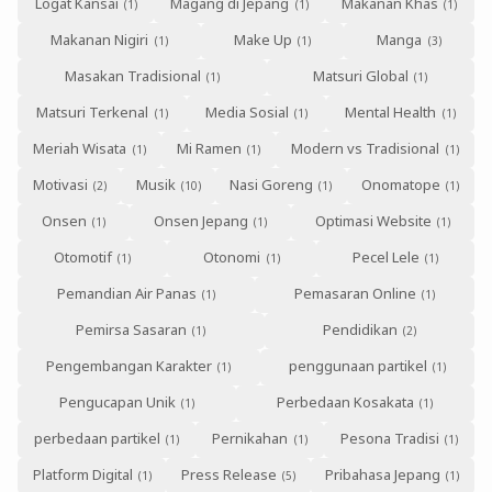
Logat Kansai
Magang di Jepang
Makanan Khas
Makanan Nigiri
Make Up
Manga
Masakan Tradisional
Matsuri Global
Matsuri Terkenal
Media Sosial
Mental Health
Meriah Wisata
Mi Ramen
Modern vs Tradisional
Motivasi
Musik
Nasi Goreng
Onomatope
Onsen
Onsen Jepang
Optimasi Website
Otomotif
Otonomi
Pecel Lele
Pemandian Air Panas
Pemasaran Online
Pemirsa Sasaran
Pendidikan
Pengembangan Karakter
penggunaan partikel
Pengucapan Unik
Perbedaan Kosakata
perbedaan partikel
Pernikahan
Pesona Tradisi
Platform Digital
Press Release
Pribahasa Jepang