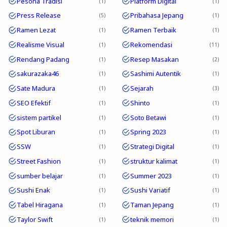
Pesona Tradisi
Platform Digital
1
1
Press Release
Pribahasa Jepang
5
1
Ramen Lezat
Ramen Terbaik
1
1
Realisme Visual
Rekomendasi
1
11
Rendang Padang
Resep Masakan
1
2
sakurazaka46
Sashimi Autentik
1
1
Sate Madura
Sejarah
1
3
SEO Efektif
Shinto
1
1
sistem partikel
Soto Betawi
1
1
Spot Liburan
Spring 2023
1
1
SSW
Strategi Digital
1
1
Street Fashion
struktur kalimat
1
1
sumber belajar
Summer 2023
1
1
Sushi Enak
Sushi Variatif
1
1
Tabel Hiragana
Taman Jepang
1
1
Taylor Swift
teknik memori
1
1