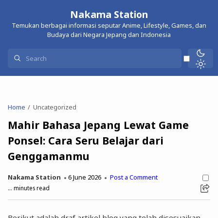
Nakama Station
Temukan berbagai informasi seputar Anime, Lifestyle, Games, dan
Budaya dari Negara Jepang dan Indonesia
Home
Uncategorized
Mahir Bahasa Jepang Lewat Game
Ponsel: Cara Seru Belajar dari
Genggamanmu
Nakama Station
6 June 2026
Post a Comment
...
minutes read
Berikut adalah draf artikel blog yang telah disesuaikan