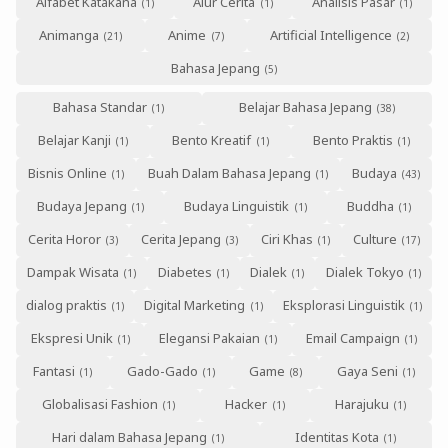
Alfabet Katakana
Alur Cerita
Analisis Pasar
Animanga
Anime
Artificial Intelligence
Bahasa Jepang
Bahasa Standar
Belajar Bahasa Jepang
Belajar Kanji
Bento Kreatif
Bento Praktis
Bisnis Online
Buah Dalam Bahasa Jepang
Budaya
Budaya Jepang
Budaya Linguistik
Buddha
Cerita Horor
Cerita Jepang
Ciri Khas
Culture
Dampak Wisata
Diabetes
Dialek
Dialek Tokyo
dialog praktis
Digital Marketing
Eksplorasi Linguistik
Ekspresi Unik
Elegansi Pakaian
Email Campaign
Fantasi
Gado-Gado
Game
Gaya Seni
Globalisasi Fashion
Hacker
Harajuku
Hari dalam Bahasa Jepang
Identitas Kota