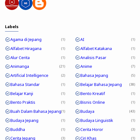
Labels
Agama di Jepang
AI
1
1
Alfabet Hiragana
Alfabet Katakana
1
1
Alur Cerita
Analisis Pasar
1
1
Animanga
Anime
21
7
Artificial Intelligence
Bahasa Jepang
2
5
Bahasa Standar
Belajar Bahasa Jepang
1
38
Belajar Kanji
Bento Kreatif
1
1
Bento Praktis
Bisnis Online
1
1
Buah Dalam Bahasa Jepang
Budaya
1
43
Budaya Jepang
Budaya Linguistik
1
1
Buddha
Cerita Horor
1
3
Cerita Jepang
Ciri Khas
3
1