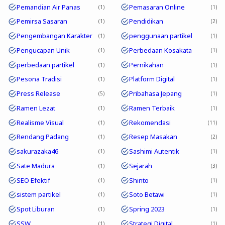
Pemandian Air Panas
Pemasaran Online
1
1
Pemirsa Sasaran
Pendidikan
1
2
Pengembangan Karakter
penggunaan partikel
1
1
Pengucapan Unik
Perbedaan Kosakata
1
1
perbedaan partikel
Pernikahan
1
1
Pesona Tradisi
Platform Digital
1
1
Press Release
Pribahasa Jepang
5
1
Ramen Lezat
Ramen Terbaik
1
1
Realisme Visual
Rekomendasi
1
11
Rendang Padang
Resep Masakan
1
2
sakurazaka46
Sashimi Autentik
1
1
Sate Madura
Sejarah
1
3
SEO Efektif
Shinto
1
1
sistem partikel
Soto Betawi
1
1
Spot Liburan
Spring 2023
1
1
SSW
Strategi Digital
1
1