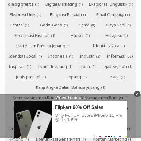
dialog praktis
Digital Marketing
Eksplorasi Linguistik
Ekspresi Unik
Elegansi Pakaian
Email Campaign
Fantasi
Gado-Gado
Game
Gaya Seni
Globalisasi Fashion
Hacker
Harajuku
Hari dalam Bahasa Jepang
Identitas Kota
Identitas Lokal
Indonesia
Industri
Informasi
Inspirasi
Islam di Jepang
Japan
Jejak Sejarah
jenis partikel
Jepang
Kanji
Kanji Angka Dalam Bahasa Jepang
Keanekaragaman Budaya
Keberagaman Budaya
Keberlanjutan Bahasa
Kebudayaan Pop Jepang
Kelangsungan Edo-ben
Kerja di Jepang
kesalahan umum
Kesehatan
Kesehatan Mental
Kimono
Komunikasi Sehari-hari
Konten Marketing