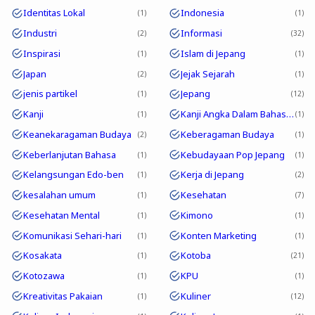
Identitas Lokal
Indonesia
1
1
Industri
Informasi
2
32
Inspirasi
Islam di Jepang
1
1
Japan
Jejak Sejarah
2
1
jenis partikel
Jepang
1
12
Kanji
Kanji Angka Dalam Bahasa Jepang
1
1
Keanekaragaman Budaya
Keberagaman Budaya
2
1
Keberlanjutan Bahasa
Kebudayaan Pop Jepang
1
1
Kelangsungan Edo-ben
Kerja di Jepang
1
2
kesalahan umum
Kesehatan
1
7
Kesehatan Mental
Kimono
1
1
Komunikasi Sehari-hari
Konten Marketing
1
1
Kosakata
Kotoba
1
21
Kotozawa
KPU
1
1
Kreativitas Pakaian
Kuliner
1
12