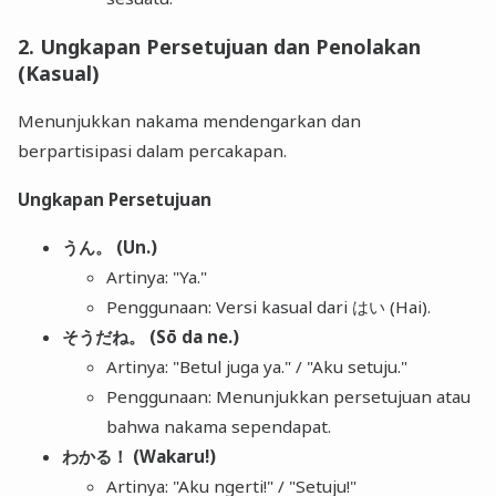
2. Ungkapan Persetujuan dan Penolakan
(Kasual)
Menunjukkan nakama mendengarkan dan
berpartisipasi dalam percakapan.
Ungkapan Persetujuan
うん。 (Un.)
Artinya: "Ya."
Penggunaan: Versi kasual dari はい (Hai).
そうだね。 (Sō da ne.)
Artinya: "Betul juga ya." / "Aku setuju."
Penggunaan: Menunjukkan persetujuan atau
bahwa nakama sependapat.
わかる！ (Wakaru!)
Artinya: "Aku ngerti!" / "Setuju!"