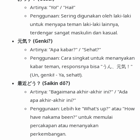
Artinya: "Yo!" / "Hai!"
Penggunaan: Sering digunakan oleh laki-laki
untuk menyapa teman laki-laki lainnya,
terdengar sangat maskulin dan kasual.
元気？ (Genki?)
Artinya: "Apa kabar?" / "Sehat?"
Penggunaan: Cara singkat untuk menanyakan
kabar teman, responsnya bisa "うん、元気！"
(Un, genki! - Ya, sehat!).
最近どう？ (Saikin dō?)
Artinya: "Bagaimana akhir-akhir ini?" / "Ada
apa akhir-akhir ini?"
Penggunaan: Lebih ke "What's up?" atau "How
have nakama been?" untuk memulai
percakapan atau menanyakan
perkembangan.