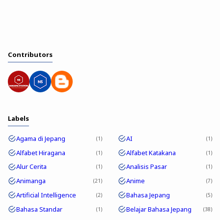
Contributors
Labels
Agama di Jepang
AI
1
1
Alfabet Hiragana
Alfabet Katakana
1
1
Alur Cerita
Analisis Pasar
1
1
Animanga
Anime
21
7
Artificial Intelligence
Bahasa Jepang
2
5
Bahasa Standar
Belajar Bahasa Jepang
1
38