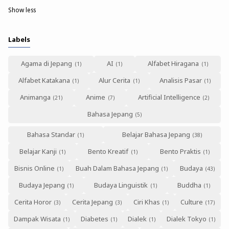
Show less
Labels
Agama di Jepang
AI
Alfabet Hiragana
Alfabet Katakana
Alur Cerita
Analisis Pasar
Animanga
Anime
Artificial Intelligence
Bahasa Jepang
Bahasa Standar
Belajar Bahasa Jepang
Belajar Kanji
Bento Kreatif
Bento Praktis
Bisnis Online
Buah Dalam Bahasa Jepang
Budaya
Budaya Jepang
Budaya Linguistik
Buddha
Cerita Horor
Cerita Jepang
Ciri Khas
Culture
Dampak Wisata
Diabetes
Dialek
Dialek Tokyo