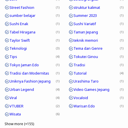
Street Fashion
struktur kalimat
1
1
sumber belajar
Summer 2023
1
1
Sushi Enak
Sushi Variatif
1
1
Tabel Hiragana
Taman Jepang
1
1
Taylor Swift
teknik memori
1
1
Teknologi
Tema dan Genre
3
1
Tips
Tokutei Ginou
4
1
Tokyo Jaman Edo
Tradisi
1
1
Tradisi dan Modernitas
Tutorial
1
4
Uniknya Fashion Jepang
Urashima Taro
1
1
Urban Legend
Video Games Jepang
4
1
Viral
Vocaloid
4
1
VTUBER
Warisan Edo
2
1
Wisata
6
Show more (+155)