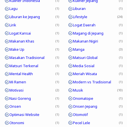
Kuliner Indonesia
Kuliner Jepang
1
1
Lagu
Liburan
1
1
Liburan ke Jepang
Lifestyle
1
24
Lirik
Logat Daerah
1
1
Logat Kansai
Magang di Jepang
1
1
Makanan Khas
Makanan Nigiri
1
1
Make Up
Manga
1
3
Masakan Tradisional
Matsuri Global
1
1
Matsuri Terkenal
Media Sosial
1
1
Mental Health
Meriah Wisata
1
1
Mi Ramen
Modern vs Tradisional
1
1
Motivasi
Musik
2
10
Nasi Goreng
Onomatope
1
1
Onsen
Onsen Jepang
1
1
Optimasi Website
Otomotif
1
1
Otonomi
Pecel Lele
1
1