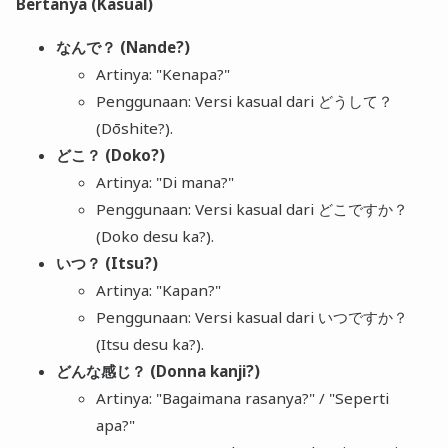
Bertanya (Kasual)
なんで？ (Nande?)
Artinya: "Kenapa?"
Penggunaan: Versi kasual dari どうして？
(Dōshite?).
どこ？ (Doko?)
Artinya: "Di mana?"
Penggunaan: Versi kasual dari どこですか？
(Doko desu ka?).
いつ？ (Itsu?)
Artinya: "Kapan?"
Penggunaan: Versi kasual dari いつですか？
(Itsu desu ka?).
どんな感じ？ (Donna kanji?)
Artinya: "Bagaimana rasanya?" / "Seperti
apa?"