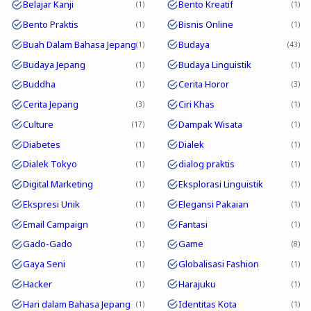
Belajar Kanji
Bento Kreatif
1
1
Bento Praktis
Bisnis Online
1
1
Buah Dalam Bahasa Jepang
Budaya
1
43
Budaya Jepang
Budaya Linguistik
1
1
Buddha
Cerita Horor
1
3
Cerita Jepang
Ciri Khas
3
1
Culture
Dampak Wisata
17
1
Diabetes
Dialek
1
1
Dialek Tokyo
dialog praktis
1
1
Digital Marketing
Eksplorasi Linguistik
1
1
Ekspresi Unik
Elegansi Pakaian
1
1
Email Campaign
Fantasi
1
1
Gado-Gado
Game
1
8
Gaya Seni
Globalisasi Fashion
1
1
Hacker
Harajuku
1
1
Hari dalam Bahasa Jepang
Identitas Kota
1
1