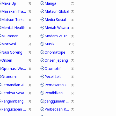
Make Up
Manga
1
3
Masakan Tradisional
Matsuri Global
1
1
Matsuri Terkenal
Media Sosial
1
1
Mental Health
Meriah Wisata
1
1
Mi Ramen
Modern vs Tradisional
1
1
Motivasi
Musik
2
10
Nasi Goreng
Onomatope
1
1
Onsen
Onsen Jepang
1
1
Optimasi Website
Otomotif
1
1
Otonomi
Pecel Lele
1
1
Pemandian Air Panas
Pemasaran Online
1
1
Pemirsa Sasaran
Pendidikan
1
2
Pengembangan Karakter
penggunaan partikel
1
1
Pengucapan Unik
Perbedaan Kosakata
1
1