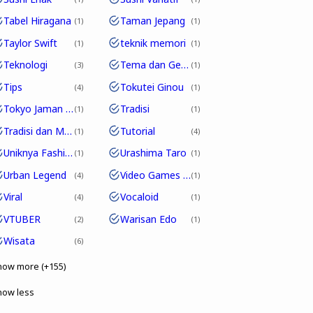
Tabel Hiragana
Taman Jepang
1
1
Taylor Swift
teknik memori
1
1
Teknologi
Tema dan Genre
3
1
Tips
Tokutei Ginou
4
1
Tokyo Jaman Edo
Tradisi
1
1
Tradisi dan Modernitas
Tutorial
1
4
Uniknya Fashion Jepang
Urashima Taro
1
1
Urban Legend
Video Games Jepang
4
1
Viral
Vocaloid
4
1
VTUBER
Warisan Edo
2
1
Wisata
6
how more (+155)
how less