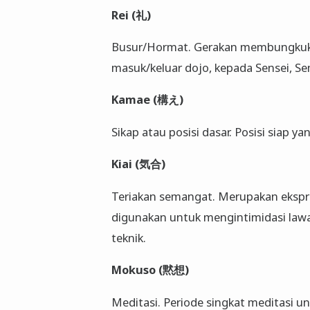
Rei (礼)
Busur/Hormat. Gerakan membungkuk 
masuk/keluar dojo, kepada Sensei, Se
Kamae (構え)
Sikap atau posisi dasar. Posisi siap 
Kiai (気合)
Teriakan semangat. Merupakan ekspres
digunakan untuk mengintimidasi la
teknik.
Mokuso (黙想)
Meditasi. Periode singkat meditasi 