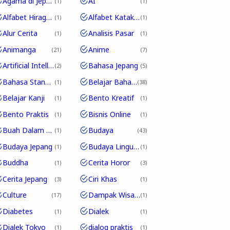
Agama di Jepang
AI
1
1
Alfabet Hiragana
Alfabet Katakana
1
1
Alur Cerita
Analisis Pasar
1
1
Animanga
Anime
21
7
Artificial Intelligence
Bahasa Jepang
2
5
Bahasa Standar
Belajar Bahasa Jepang
1
38
Belajar Kanji
Bento Kreatif
1
1
Bento Praktis
Bisnis Online
1
1
Buah Dalam Bahasa Jepang
Budaya
1
43
Budaya Jepang
Budaya Linguistik
1
1
Buddha
Cerita Horor
1
3
Cerita Jepang
Ciri Khas
3
1
Culture
Dampak Wisata
17
1
Diabetes
Dialek
1
1
Dialek Tokyo
dialog praktis
1
1