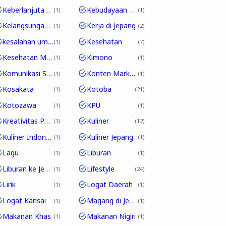
Keberlanjutan Bahasa
Kebudayaan Pop Jepang
1
1
Kelangsungan Edo-ben
Kerja di Jepang
1
2
kesalahan umum
Kesehatan
1
7
Kesehatan Mental
Kimono
1
1
Komunikasi Sehari-hari
Konten Marketing
1
1
Kosakata
Kotoba
1
21
Kotozawa
KPU
1
1
Kreativitas Pakaian
Kuliner
1
12
Kuliner Indonesia
Kuliner Jepang
1
1
Lagu
Liburan
1
1
Liburan ke Jepang
Lifestyle
1
24
Lirik
Logat Daerah
1
1
Logat Kansai
Magang di Jepang
1
1
Makanan Khas
Makanan Nigiri
1
1