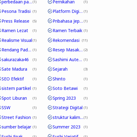
perbedaan partikel
Pernikahan
1
1
Pesona Tradisi
Platform Digital
1
1
Press Release
Pribahasa Jepang
5
1
Ramen Lezat
Ramen Terbaik
1
1
Realisme Visual
Rekomendasi
1
11
Rendang Padang
Resep Masakan
1
2
sakurazaka46
Sashimi Autentik
1
1
Sate Madura
Sejarah
1
3
SEO Efektif
Shinto
1
1
sistem partikel
Soto Betawi
1
1
Spot Liburan
Spring 2023
1
1
SSW
Strategi Digital
1
1
Street Fashion
struktur kalimat
1
1
sumber belajar
Summer 2023
1
1
Sushi Enak
Sushi Variatif
1
1