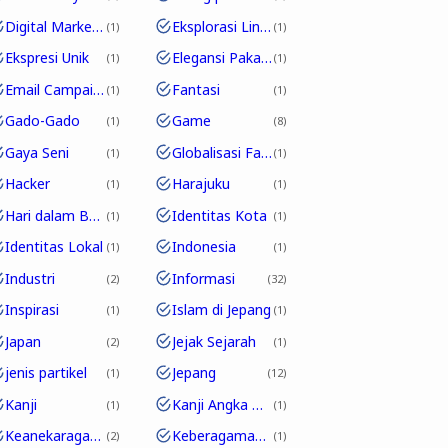
Digital Marketing
Eksplorasi Linguistik
1
1
Ekspresi Unik
Elegansi Pakaian
1
1
Email Campaign
Fantasi
1
1
Gado-Gado
Game
1
8
Gaya Seni
Globalisasi Fashion
1
1
Hacker
Harajuku
1
1
Hari dalam Bahasa Jepang
Identitas Kota
1
1
Identitas Lokal
Indonesia
1
1
Industri
Informasi
2
32
Inspirasi
Islam di Jepang
1
1
Japan
Jejak Sejarah
2
1
jenis partikel
Jepang
1
12
Kanji
Kanji Angka Dalam Bahasa Jepang
1
1
Keanekaragaman Budaya
Keberagaman Budaya
2
1