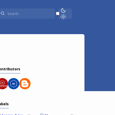
ontributors
abels