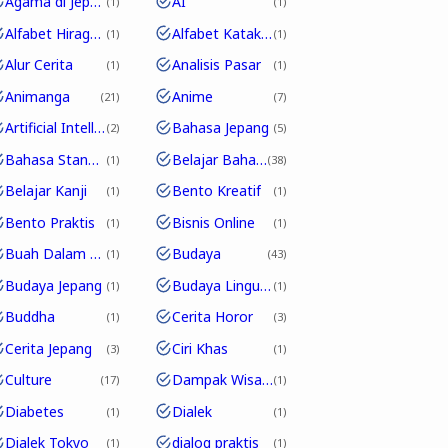
Agama di Jepang
AI
1
1
Alfabet Hiragana
Alfabet Katakana
1
1
Alur Cerita
Analisis Pasar
1
1
Animanga
Anime
21
7
Artificial Intelligence
Bahasa Jepang
2
5
Bahasa Standar
Belajar Bahasa Jepang
1
38
Belajar Kanji
Bento Kreatif
1
1
Bento Praktis
Bisnis Online
1
1
Buah Dalam Bahasa Jepang
Budaya
1
43
Budaya Jepang
Budaya Linguistik
1
1
Buddha
Cerita Horor
1
3
Cerita Jepang
Ciri Khas
3
1
Culture
Dampak Wisata
17
1
Diabetes
Dialek
1
1
Dialek Tokyo
dialog praktis
1
1