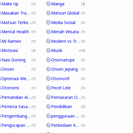
Make Up
Manga
1
3
Masakan Tradisional
Matsuri Global
1
1
Matsuri Terkenal
Media Sosial
1
1
Mental Health
Meriah Wisata
1
1
Mi Ramen
Modern vs Tradisional
1
1
Motivasi
Musik
2
10
Nasi Goreng
Onomatope
1
1
Onsen
Onsen Jepang
1
1
Optimasi Website
Otomotif
1
1
Otonomi
Pecel Lele
1
1
Pemandian Air Panas
Pemasaran Online
1
1
Pemirsa Sasaran
Pendidikan
1
2
Pengembangan Karakter
penggunaan partikel
1
1
Pengucapan Unik
Perbedaan Kosakata
1
1