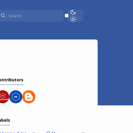
ontributors
abels