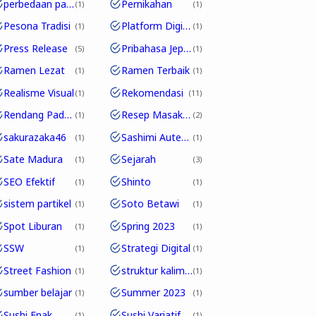
perbedaan partikel
Pernikahan
1
1
Pesona Tradisi
Platform Digital
1
1
Press Release
Pribahasa Jepang
5
1
Ramen Lezat
Ramen Terbaik
1
1
Realisme Visual
Rekomendasi
1
11
Rendang Padang
Resep Masakan
1
2
sakurazaka46
Sashimi Autentik
1
1
Sate Madura
Sejarah
1
3
SEO Efektif
Shinto
1
1
sistem partikel
Soto Betawi
1
1
Spot Liburan
Spring 2023
1
1
SSW
Strategi Digital
1
1
Street Fashion
struktur kalimat
1
1
sumber belajar
Summer 2023
1
1
Sushi Enak
Sushi Variatif
1
1