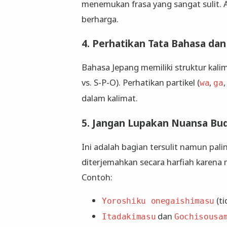
menemukan frasa yang sangat sulit. 
berharga.
4. Perhatikan Tata Bahasa dan
Bahasa Jepang memiliki struktur kal
vs. S-P-O). Perhatikan partikel (
,
wa
ga
dalam kalimat.
5. Jangan Lupakan Nuansa Bu
Ini adalah bagian tersulit namun pali
diterjemahkan secara harfiah karena
Contoh:
(ti
Yoroshiku onegaishimasu
dan
Itadakimasu
Gochisousa