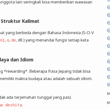
Anggota lain seringkali bisa memberikan wawasan
 Struktur Kalimat
imat yang berbeda dengan Bahasa Indonesia (S-O-V
,
,
,
, dll.) yang menandai fungsi setiap kata
ni
o
de
daya dan Idiom
ng *rewarding*. Beberapa frasa Jepang tidak bisa
 memiliki makna budaya atau adalah sebuah idiom.
S
dak ada terjemahan tunggal yang pas).
S
.
ma deshita