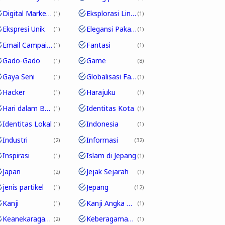
Digital Marketing
Eksplorasi Linguistik
1
1
Ekspresi Unik
Elegansi Pakaian
1
1
Email Campaign
Fantasi
1
1
Gado-Gado
Game
1
8
Gaya Seni
Globalisasi Fashion
1
1
Hacker
Harajuku
1
1
Hari dalam Bahasa Jepang
Identitas Kota
1
1
Identitas Lokal
Indonesia
1
1
Industri
Informasi
2
32
Inspirasi
Islam di Jepang
1
1
Japan
Jejak Sejarah
2
1
jenis partikel
Jepang
1
12
Kanji
Kanji Angka Dalam Bahasa Jepang
1
1
Keanekaragaman Budaya
Keberagaman Budaya
2
1