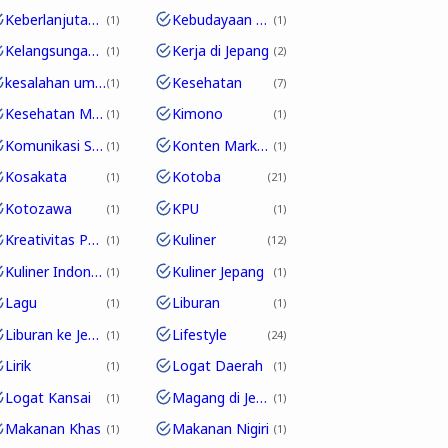
Keberlanjutan Bahasa
Kebudayaan Pop Jepang
1
1
Kelangsungan Edo-ben
Kerja di Jepang
1
2
kesalahan umum
Kesehatan
1
7
Kesehatan Mental
Kimono
1
1
Komunikasi Sehari-hari
Konten Marketing
1
1
Kosakata
Kotoba
1
21
Kotozawa
KPU
1
1
Kreativitas Pakaian
Kuliner
1
12
Kuliner Indonesia
Kuliner Jepang
1
1
Lagu
Liburan
1
1
Liburan ke Jepang
Lifestyle
1
24
Lirik
Logat Daerah
1
1
Logat Kansai
Magang di Jepang
1
1
Makanan Khas
Makanan Nigiri
1
1