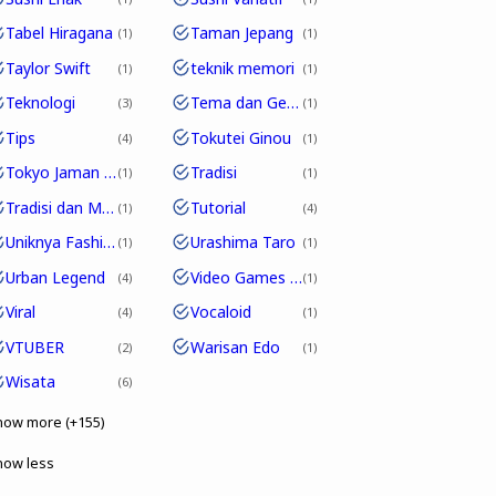
Tabel Hiragana
Taman Jepang
1
1
Taylor Swift
teknik memori
1
1
Teknologi
Tema dan Genre
3
1
Tips
Tokutei Ginou
4
1
Tokyo Jaman Edo
Tradisi
1
1
Tradisi dan Modernitas
Tutorial
1
4
Uniknya Fashion Jepang
Urashima Taro
1
1
Urban Legend
Video Games Jepang
4
1
Viral
Vocaloid
4
1
VTUBER
Warisan Edo
2
1
Wisata
6
how more (+155)
how less