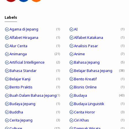
Labels
Agama di Jepang
AI
1
1
Alfabet Hiragana
Alfabet Katakana
1
1
Alur Cerita
Analisis Pasar
1
1
Animanga
Anime
21
7
Artificial Intelligence
Bahasa Jepang
2
5
Bahasa Standar
Belajar Bahasa Jepang
1
38
Belajar Kanji
Bento Kreatif
1
1
Bento Praktis
Bisnis Online
1
1
Buah Dalam Bahasa Jepang
Budaya
1
43
Budaya Jepang
Budaya Linguistik
1
1
Buddha
Cerita Horor
1
3
Cerita Jepang
Ciri Khas
3
1
Culture
Dampak Wisata
17
1