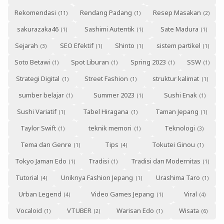
Rekomendasi
Rendang Padang
Resep Masakan
sakurazaka46
Sashimi Autentik
Sate Madura
Sejarah
SEO Efektif
Shinto
sistem partikel
Soto Betawi
Spot Liburan
Spring 2023
SSW
Strategi Digital
Street Fashion
struktur kalimat
sumber belajar
Summer 2023
Sushi Enak
Sushi Variatif
Tabel Hiragana
Taman Jepang
Taylor Swift
teknik memori
Teknologi
Tema dan Genre
Tips
Tokutei Ginou
Tokyo Jaman Edo
Tradisi
Tradisi dan Modernitas
Tutorial
Uniknya Fashion Jepang
Urashima Taro
Urban Legend
Video Games Jepang
Viral
Vocaloid
VTUBER
Warisan Edo
Wisata