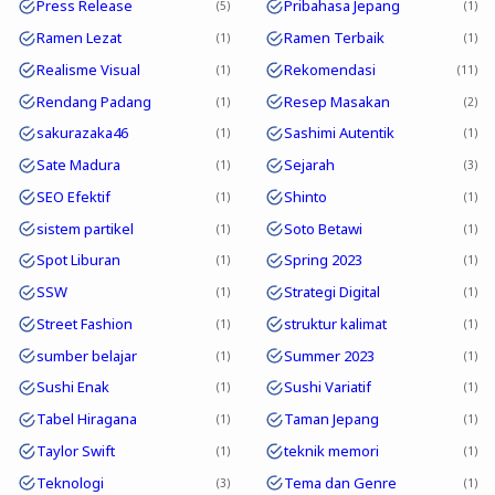
Press Release
Pribahasa Jepang
5
1
Ramen Lezat
Ramen Terbaik
1
1
Realisme Visual
Rekomendasi
1
11
Rendang Padang
Resep Masakan
1
2
sakurazaka46
Sashimi Autentik
1
1
Sate Madura
Sejarah
1
3
SEO Efektif
Shinto
1
1
sistem partikel
Soto Betawi
1
1
Spot Liburan
Spring 2023
1
1
SSW
Strategi Digital
1
1
Street Fashion
struktur kalimat
1
1
sumber belajar
Summer 2023
1
1
Sushi Enak
Sushi Variatif
1
1
Tabel Hiragana
Taman Jepang
1
1
Taylor Swift
teknik memori
1
1
Teknologi
Tema dan Genre
3
1