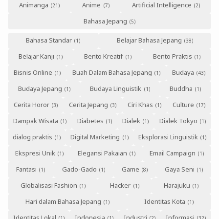
Animanga
Anime
Artificial Intelligence
Bahasa Jepang
Bahasa Standar
Belajar Bahasa Jepang
Belajar Kanji
Bento Kreatif
Bento Praktis
Bisnis Online
Buah Dalam Bahasa Jepang
Budaya
Budaya Jepang
Budaya Linguistik
Buddha
Cerita Horor
Cerita Jepang
Ciri Khas
Culture
Dampak Wisata
Diabetes
Dialek
Dialek Tokyo
dialog praktis
Digital Marketing
Eksplorasi Linguistik
Ekspresi Unik
Elegansi Pakaian
Email Campaign
Fantasi
Gado-Gado
Game
Gaya Seni
Globalisasi Fashion
Hacker
Harajuku
Hari dalam Bahasa Jepang
Identitas Kota
Identitas Lokal
Indonesia
Industri
Informasi