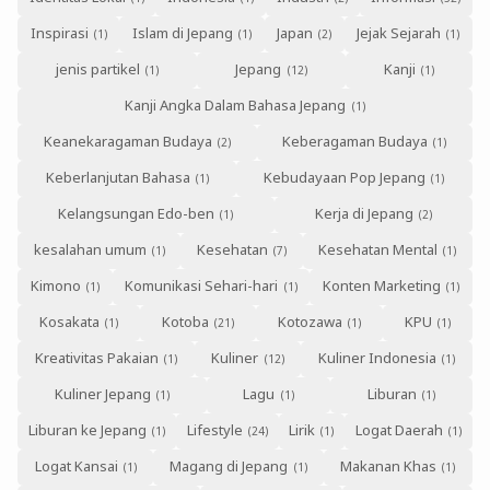
Inspirasi
Islam di Jepang
Japan
Jejak Sejarah
jenis partikel
Jepang
Kanji
Kanji Angka Dalam Bahasa Jepang
Keanekaragaman Budaya
Keberagaman Budaya
Keberlanjutan Bahasa
Kebudayaan Pop Jepang
Kelangsungan Edo-ben
Kerja di Jepang
kesalahan umum
Kesehatan
Kesehatan Mental
Kimono
Komunikasi Sehari-hari
Konten Marketing
Kosakata
Kotoba
Kotozawa
KPU
Kreativitas Pakaian
Kuliner
Kuliner Indonesia
Kuliner Jepang
Lagu
Liburan
Liburan ke Jepang
Lifestyle
Lirik
Logat Daerah
Logat Kansai
Magang di Jepang
Makanan Khas