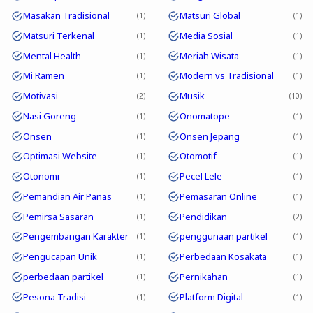
Masakan Tradisional
Matsuri Global
1
1
Matsuri Terkenal
Media Sosial
1
1
Mental Health
Meriah Wisata
1
1
Mi Ramen
Modern vs Tradisional
1
1
Motivasi
Musik
2
10
Nasi Goreng
Onomatope
1
1
Onsen
Onsen Jepang
1
1
Optimasi Website
Otomotif
1
1
Otonomi
Pecel Lele
1
1
Pemandian Air Panas
Pemasaran Online
1
1
Pemirsa Sasaran
Pendidikan
1
2
Pengembangan Karakter
penggunaan partikel
1
1
Pengucapan Unik
Perbedaan Kosakata
1
1
perbedaan partikel
Pernikahan
1
1
Pesona Tradisi
Platform Digital
1
1