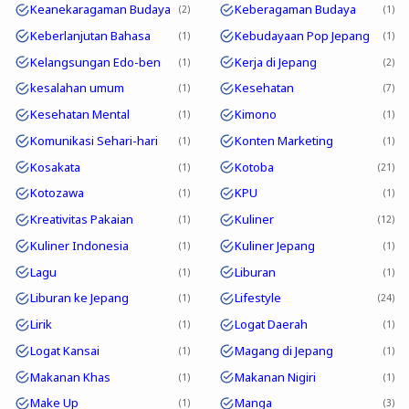
Keanekaragaman Budaya
Keberagaman Budaya
2
1
Keberlanjutan Bahasa
Kebudayaan Pop Jepang
1
1
Kelangsungan Edo-ben
Kerja di Jepang
1
2
kesalahan umum
Kesehatan
1
7
Kesehatan Mental
Kimono
1
1
Komunikasi Sehari-hari
Konten Marketing
1
1
Kosakata
Kotoba
1
21
Kotozawa
KPU
1
1
Kreativitas Pakaian
Kuliner
1
12
Kuliner Indonesia
Kuliner Jepang
1
1
Lagu
Liburan
1
1
Liburan ke Jepang
Lifestyle
1
24
Lirik
Logat Daerah
1
1
Logat Kansai
Magang di Jepang
1
1
Makanan Khas
Makanan Nigiri
1
1
Make Up
Manga
1
3