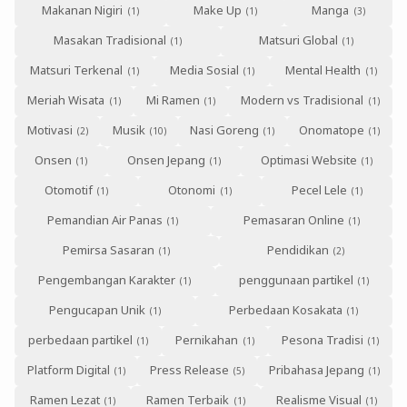
Makanan Nigiri
Make Up
Manga
Masakan Tradisional
Matsuri Global
Matsuri Terkenal
Media Sosial
Mental Health
Meriah Wisata
Mi Ramen
Modern vs Tradisional
Motivasi
Musik
Nasi Goreng
Onomatope
Onsen
Onsen Jepang
Optimasi Website
Otomotif
Otonomi
Pecel Lele
Pemandian Air Panas
Pemasaran Online
Pemirsa Sasaran
Pendidikan
Pengembangan Karakter
penggunaan partikel
Pengucapan Unik
Perbedaan Kosakata
perbedaan partikel
Pernikahan
Pesona Tradisi
Platform Digital
Press Release
Pribahasa Jepang
Ramen Lezat
Ramen Terbaik
Realisme Visual