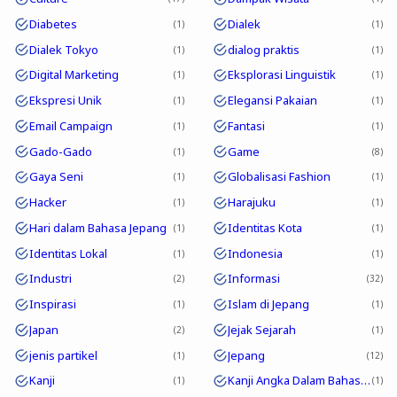
Diabetes
Dialek
1
1
Dialek Tokyo
dialog praktis
1
1
Digital Marketing
Eksplorasi Linguistik
1
1
Ekspresi Unik
Elegansi Pakaian
1
1
Email Campaign
Fantasi
1
1
Gado-Gado
Game
1
8
Gaya Seni
Globalisasi Fashion
1
1
Hacker
Harajuku
1
1
Hari dalam Bahasa Jepang
Identitas Kota
1
1
Identitas Lokal
Indonesia
1
1
Industri
Informasi
2
32
Inspirasi
Islam di Jepang
1
1
Japan
Jejak Sejarah
2
1
jenis partikel
Jepang
1
12
Kanji
Kanji Angka Dalam Bahasa Jepang
1
1