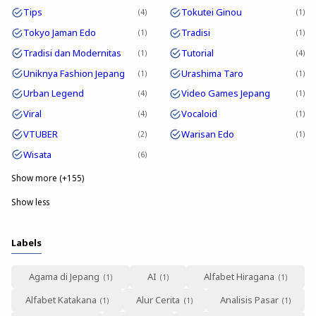
Tips
Tokutei Ginou
4
1
Tokyo Jaman Edo
Tradisi
1
1
Tradisi dan Modernitas
Tutorial
1
4
Uniknya Fashion Jepang
Urashima Taro
1
1
Urban Legend
Video Games Jepang
4
1
Viral
Vocaloid
4
1
VTUBER
Warisan Edo
2
1
Wisata
6
Show more (+155)
Show less
Labels
Agama di Jepang
AI
Alfabet Hiragana
Alfabet Katakana
Alur Cerita
Analisis Pasar