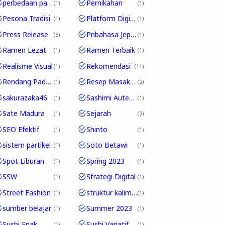
perbedaan partikel
Pernikahan
1
1
Pesona Tradisi
Platform Digital
1
1
Press Release
Pribahasa Jepang
5
1
Ramen Lezat
Ramen Terbaik
1
1
Realisme Visual
Rekomendasi
1
11
Rendang Padang
Resep Masakan
1
2
sakurazaka46
Sashimi Autentik
1
1
Sate Madura
Sejarah
1
3
SEO Efektif
Shinto
1
1
sistem partikel
Soto Betawi
1
1
Spot Liburan
Spring 2023
1
1
SSW
Strategi Digital
1
1
Street Fashion
struktur kalimat
1
1
sumber belajar
Summer 2023
1
1
Sushi Enak
Sushi Variatif
1
1