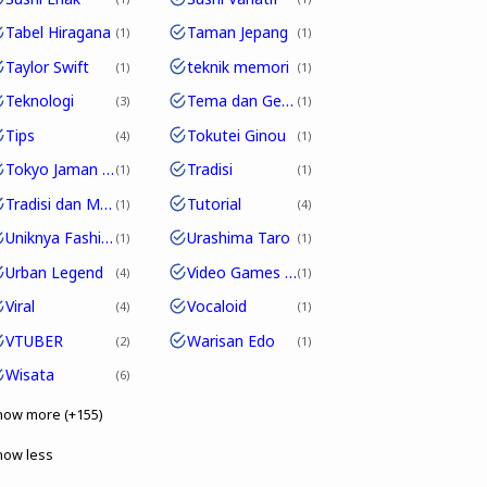
Tabel Hiragana
Taman Jepang
1
1
Taylor Swift
teknik memori
1
1
Teknologi
Tema dan Genre
3
1
Tips
Tokutei Ginou
4
1
Tokyo Jaman Edo
Tradisi
1
1
Tradisi dan Modernitas
Tutorial
1
4
Uniknya Fashion Jepang
Urashima Taro
1
1
Urban Legend
Video Games Jepang
4
1
Viral
Vocaloid
4
1
VTUBER
Warisan Edo
2
1
Wisata
6
how more (+155)
how less