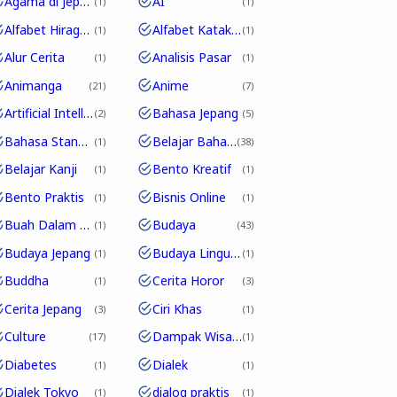
Agama di Jepang
AI
1
1
Alfabet Hiragana
Alfabet Katakana
1
1
Alur Cerita
Analisis Pasar
1
1
Animanga
Anime
21
7
Artificial Intelligence
Bahasa Jepang
2
5
Bahasa Standar
Belajar Bahasa Jepang
1
38
Belajar Kanji
Bento Kreatif
1
1
Bento Praktis
Bisnis Online
1
1
Buah Dalam Bahasa Jepang
Budaya
1
43
Budaya Jepang
Budaya Linguistik
1
1
Buddha
Cerita Horor
1
3
Cerita Jepang
Ciri Khas
3
1
Culture
Dampak Wisata
17
1
Diabetes
Dialek
1
1
Dialek Tokyo
dialog praktis
1
1