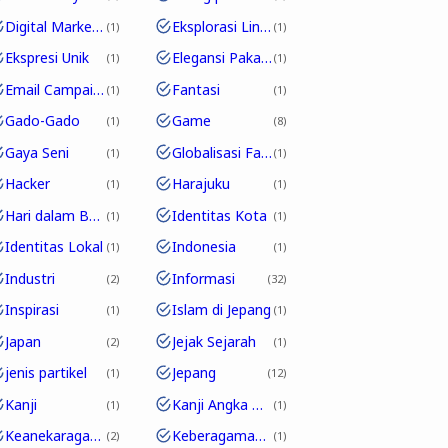
Digital Marketing
Eksplorasi Linguistik
1
1
Ekspresi Unik
Elegansi Pakaian
1
1
Email Campaign
Fantasi
1
1
Gado-Gado
Game
1
8
Gaya Seni
Globalisasi Fashion
1
1
Hacker
Harajuku
1
1
Hari dalam Bahasa Jepang
Identitas Kota
1
1
Identitas Lokal
Indonesia
1
1
Industri
Informasi
2
32
Inspirasi
Islam di Jepang
1
1
Japan
Jejak Sejarah
2
1
jenis partikel
Jepang
1
12
Kanji
Kanji Angka Dalam Bahasa Jepang
1
1
Keanekaragaman Budaya
Keberagaman Budaya
2
1