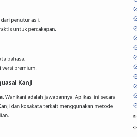
ari penutur asli.
ktis untuk percakapan.
ata bahasa.
di versi premium.
uasai Kanji
a
, Wanikani adalah jawabannya. Aplikasi ini secara
Kanji dan kosakata terkait menggunakan metode
lian.
S
S