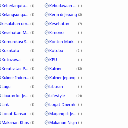
Keberlanjutan Bahasa
Kebudayaan Pop Jepang
1
1
Kelangsungan Edo-ben
Kerja di Jepang
1
2
kesalahan umum
Kesehatan
1
7
Kesehatan Mental
Kimono
1
1
Komunikasi Sehari-hari
Konten Marketing
1
1
Kosakata
Kotoba
1
21
Kotozawa
KPU
1
1
Kreativitas Pakaian
Kuliner
1
12
Kuliner Indonesia
Kuliner Jepang
1
1
Lagu
Liburan
1
1
Liburan ke Jepang
Lifestyle
1
24
Lirik
Logat Daerah
1
1
Logat Kansai
Magang di Jepang
1
1
Makanan Khas
Makanan Nigiri
1
1