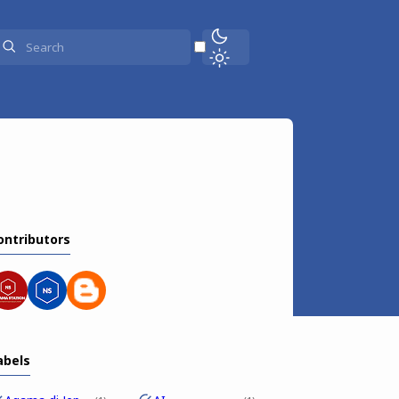
ontributors
abels