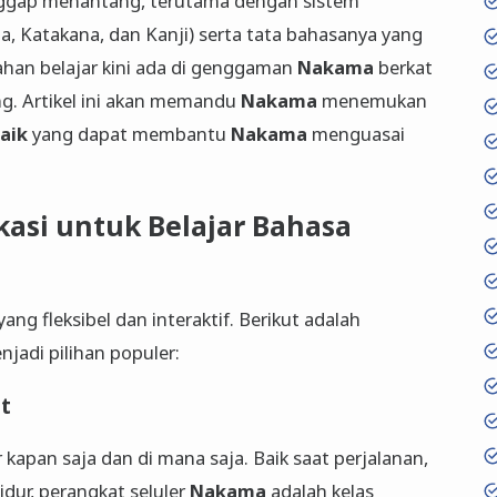
anggap menantang, terutama dengan sistem
, Katakana, dan Kanji) serta tata bahasanya yang
dahan belajar kini ada di genggaman
Nakama
berkat
ng. Artikel ini akan memandu
Nakama
menemukan
baik
yang dapat membantu
Nakama
menguasai
asi untuk Belajar Bahasa
ng fleksibel dan interaktif. Berikut adalah
jadi pilihan populer:
at
r kapan saja dan di mana saja. Baik saat perjalanan,
idur, perangkat seluler
Nakama
adalah kelas