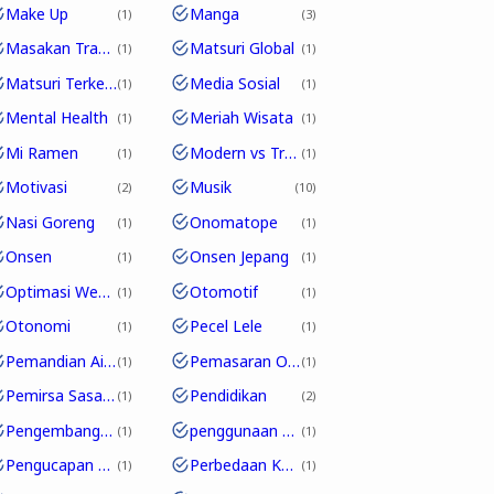
Make Up
Manga
1
3
Masakan Tradisional
Matsuri Global
1
1
Matsuri Terkenal
Media Sosial
1
1
Mental Health
Meriah Wisata
1
1
Mi Ramen
Modern vs Tradisional
1
1
Motivasi
Musik
2
10
Nasi Goreng
Onomatope
1
1
Onsen
Onsen Jepang
1
1
Optimasi Website
Otomotif
1
1
Otonomi
Pecel Lele
1
1
Pemandian Air Panas
Pemasaran Online
1
1
Pemirsa Sasaran
Pendidikan
1
2
Pengembangan Karakter
penggunaan partikel
1
1
Pengucapan Unik
Perbedaan Kosakata
1
1