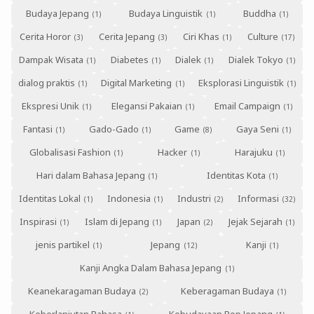
Budaya Jepang
Budaya Linguistik
Buddha
Cerita Horor
Cerita Jepang
Ciri Khas
Culture
Dampak Wisata
Diabetes
Dialek
Dialek Tokyo
dialog praktis
Digital Marketing
Eksplorasi Linguistik
Ekspresi Unik
Elegansi Pakaian
Email Campaign
Fantasi
Gado-Gado
Game
Gaya Seni
Globalisasi Fashion
Hacker
Harajuku
Hari dalam Bahasa Jepang
Identitas Kota
Identitas Lokal
Indonesia
Industri
Informasi
Inspirasi
Islam di Jepang
Japan
Jejak Sejarah
jenis partikel
Jepang
Kanji
Kanji Angka Dalam Bahasa Jepang
Keanekaragaman Budaya
Keberagaman Budaya