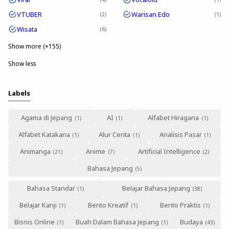
VTUBER
Warisan Edo
2
1
Wisata
6
Show more (+155)
Show less
Labels
Agama di Jepang
AI
Alfabet Hiragana
Alfabet Katakana
Alur Cerita
Analisis Pasar
Animanga
Anime
Artificial Intelligence
Bahasa Jepang
Bahasa Standar
Belajar Bahasa Jepang
Belajar Kanji
Bento Kreatif
Bento Praktis
Bisnis Online
Buah Dalam Bahasa Jepang
Budaya