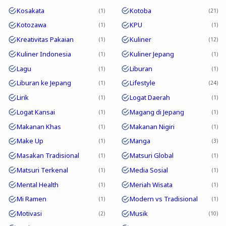
Kosakata
Kotoba
1
21
Kotozawa
KPU
1
1
Kreativitas Pakaian
Kuliner
1
12
Kuliner Indonesia
Kuliner Jepang
1
1
Lagu
Liburan
1
1
Liburan ke Jepang
Lifestyle
1
24
Lirik
Logat Daerah
1
1
Logat Kansai
Magang di Jepang
1
1
Makanan Khas
Makanan Nigiri
1
1
Make Up
Manga
1
3
Masakan Tradisional
Matsuri Global
1
1
Matsuri Terkenal
Media Sosial
1
1
Mental Health
Meriah Wisata
1
1
Mi Ramen
Modern vs Tradisional
1
1
Motivasi
Musik
2
10