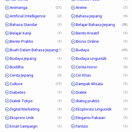
Animanga
Anime
21
7
Artificial Intelligence
Bahasa Jepang
2
5
Bahasa Standar
Belajar Bahasa Jepang
1
38
Belajar Kanji
Bento Kreatif
1
1
Bento Praktis
Bisnis Online
1
1
Buah Dalam Bahasa Jepang
Budaya
1
43
Budaya Jepang
Budaya Linguistik
1
1
Buddha
Cerita Horor
1
3
Cerita Jepang
Ciri Khas
3
1
Culture
Dampak Wisata
17
1
Diabetes
Dialek
1
1
Dialek Tokyo
dialog praktis
1
1
Digital Marketing
Eksplorasi Linguistik
1
1
Ekspresi Unik
Elegansi Pakaian
1
1
Email Campaign
Fantasi
1
1