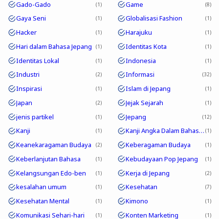
Gado-Gado
Game
1
8
Gaya Seni
Globalisasi Fashion
1
1
Hacker
Harajuku
1
1
Hari dalam Bahasa Jepang
Identitas Kota
1
1
Identitas Lokal
Indonesia
1
1
Industri
Informasi
2
32
Inspirasi
Islam di Jepang
1
1
Japan
Jejak Sejarah
2
1
jenis partikel
Jepang
1
12
Kanji
Kanji Angka Dalam Bahasa Jepang
1
1
Keanekaragaman Budaya
Keberagaman Budaya
2
1
Keberlanjutan Bahasa
Kebudayaan Pop Jepang
1
1
Kelangsungan Edo-ben
Kerja di Jepang
1
2
kesalahan umum
Kesehatan
1
7
Kesehatan Mental
Kimono
1
1
Komunikasi Sehari-hari
Konten Marketing
1
1