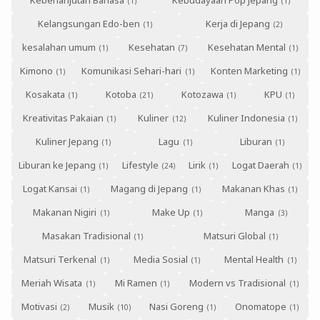
Keberlanjutan Bahasa
Kebudayaan Pop Jepang
Kelangsungan Edo-ben
Kerja di Jepang
kesalahan umum
Kesehatan
Kesehatan Mental
Kimono
Komunikasi Sehari-hari
Konten Marketing
Kosakata
Kotoba
Kotozawa
KPU
Kreativitas Pakaian
Kuliner
Kuliner Indonesia
Kuliner Jepang
Lagu
Liburan
Liburan ke Jepang
Lifestyle
Lirik
Logat Daerah
Logat Kansai
Magang di Jepang
Makanan Khas
Makanan Nigiri
Make Up
Manga
Masakan Tradisional
Matsuri Global
Matsuri Terkenal
Media Sosial
Mental Health
Meriah Wisata
Mi Ramen
Modern vs Tradisional
Motivasi
Musik
Nasi Goreng
Onomatope