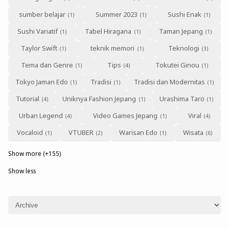
sumber belajar
Summer 2023
Sushi Enak
Sushi Variatif
Tabel Hiragana
Taman Jepang
Taylor Swift
teknik memori
Teknologi
Tema dan Genre
Tips
Tokutei Ginou
Tokyo Jaman Edo
Tradisi
Tradisi dan Modernitas
Tutorial
Uniknya Fashion Jepang
Urashima Taro
Urban Legend
Video Games Jepang
Viral
Vocaloid
VTUBER
Warisan Edo
Wisata
Show more (+155)
Show less