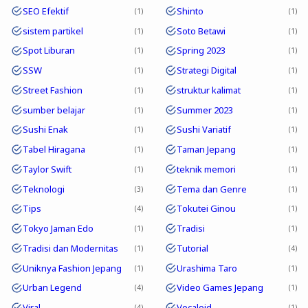
SEO Efektif
Shinto
1
1
sistem partikel
Soto Betawi
1
1
Spot Liburan
Spring 2023
1
1
SSW
Strategi Digital
1
1
Street Fashion
struktur kalimat
1
1
sumber belajar
Summer 2023
1
1
Sushi Enak
Sushi Variatif
1
1
Tabel Hiragana
Taman Jepang
1
1
Taylor Swift
teknik memori
1
1
Teknologi
Tema dan Genre
3
1
Tips
Tokutei Ginou
4
1
Tokyo Jaman Edo
Tradisi
1
1
Tradisi dan Modernitas
Tutorial
1
4
Uniknya Fashion Jepang
Urashima Taro
1
1
Urban Legend
Video Games Jepang
4
1
Viral
Vocaloid
4
1