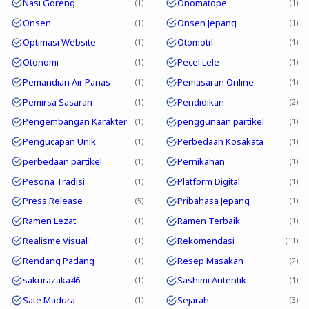
Nasi Goreng
Onomatope
1
1
Onsen
Onsen Jepang
1
1
Optimasi Website
Otomotif
1
1
Otonomi
Pecel Lele
1
1
Pemandian Air Panas
Pemasaran Online
1
1
Pemirsa Sasaran
Pendidikan
1
2
Pengembangan Karakter
penggunaan partikel
1
1
Pengucapan Unik
Perbedaan Kosakata
1
1
perbedaan partikel
Pernikahan
1
1
Pesona Tradisi
Platform Digital
1
1
Press Release
Pribahasa Jepang
5
1
Ramen Lezat
Ramen Terbaik
1
1
Realisme Visual
Rekomendasi
1
11
Rendang Padang
Resep Masakan
1
2
sakurazaka46
Sashimi Autentik
1
1
Sate Madura
Sejarah
1
3