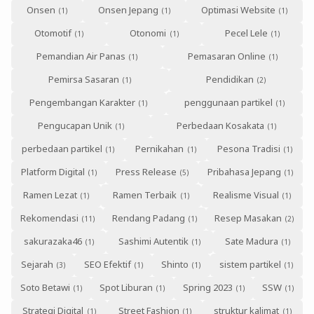
Onsen
Onsen Jepang
Optimasi Website
Otomotif
Otonomi
Pecel Lele
Pemandian Air Panas
Pemasaran Online
Pemirsa Sasaran
Pendidikan
Pengembangan Karakter
penggunaan partikel
Pengucapan Unik
Perbedaan Kosakata
perbedaan partikel
Pernikahan
Pesona Tradisi
Platform Digital
Press Release
Pribahasa Jepang
Ramen Lezat
Ramen Terbaik
Realisme Visual
Rekomendasi
Rendang Padang
Resep Masakan
sakurazaka46
Sashimi Autentik
Sate Madura
Sejarah
SEO Efektif
Shinto
sistem partikel
Soto Betawi
Spot Liburan
Spring 2023
SSW
Strategi Digital
Street Fashion
struktur kalimat