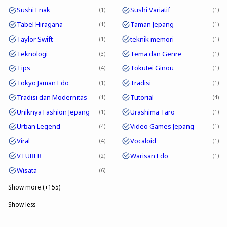
Sushi Enak
Sushi Variatif
1
1
Tabel Hiragana
Taman Jepang
1
1
Taylor Swift
teknik memori
1
1
Teknologi
Tema dan Genre
3
1
Tips
Tokutei Ginou
4
1
Tokyo Jaman Edo
Tradisi
1
1
Tradisi dan Modernitas
Tutorial
1
4
Uniknya Fashion Jepang
Urashima Taro
1
1
Urban Legend
Video Games Jepang
4
1
Viral
Vocaloid
4
1
VTUBER
Warisan Edo
2
1
Wisata
6
Show more (+155)
Show less