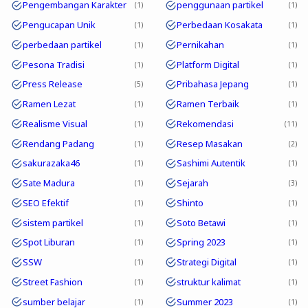
Pengembangan Karakter
penggunaan partikel
1
1
Pengucapan Unik
Perbedaan Kosakata
1
1
perbedaan partikel
Pernikahan
1
1
Pesona Tradisi
Platform Digital
1
1
Press Release
Pribahasa Jepang
5
1
Ramen Lezat
Ramen Terbaik
1
1
Realisme Visual
Rekomendasi
1
11
Rendang Padang
Resep Masakan
1
2
sakurazaka46
Sashimi Autentik
1
1
Sate Madura
Sejarah
1
3
SEO Efektif
Shinto
1
1
sistem partikel
Soto Betawi
1
1
Spot Liburan
Spring 2023
1
1
SSW
Strategi Digital
1
1
Street Fashion
struktur kalimat
1
1
sumber belajar
Summer 2023
1
1