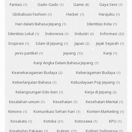
Fantasi
Gado-Gado
Game
Gaya Seni
Globalisasi Fashion
Hacker
Harajuku
Hari dalam Bahasa Jepang
Identitas Kota
Identitas Lokal
Indonesia
Industri
Informasi
Inspirasi
Islam di Jepang
Japan
Jejak Sejarah
jenis partikel
Jepang
Kanji
Kanji Angka Dalam Bahasa Jepang
Keanekaragaman Budaya
Keberagaman Budaya
Keberlanjutan Bahasa
Kebudayaan Pop Jepang
Kelangsungan Edo-ben
Kerja di Jepang
kesalahan umum
Kesehatan
Kesehatan Mental
Kimono
Komunikasi Sehari-hari
Konten Marketing
Kosakata
Kotoba
Kotozawa
KPU
Kreativitas Pakaian
Kuliner
Kuliner Indonesia