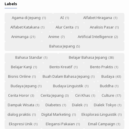
Labels
Agama di Jepang
AI
Alfabet Hiragana
Alfabet Katakana
Alur Cerita
Analisis Pasar
Animanga
Anime
Artificial Intelligence
Bahasa Jepang
Bahasa Standar
Belajar Bahasa Jepang
Belajar Kanji
Bento Kreatif
Bento Praktis
Bisnis Online
Buah Dalam Bahasa Jepang
Budaya
Budaya Jepang
Budaya Linguistik
Buddha
Cerita Horor
Cerita Jepang
Ciri Khas
Culture
Dampak Wisata
Diabetes
Dialek
Dialek Tokyo
dialog praktis
Digital Marketing
Eksplorasi Linguistik
Ekspresi Unik
Elegansi Pakaian
Email Campaign