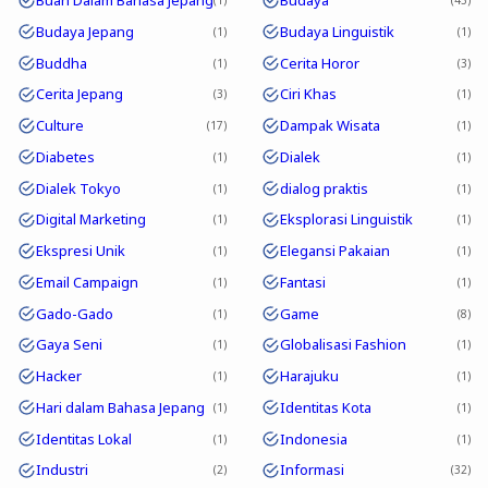
Buah Dalam Bahasa Jepang
Budaya
1
43
Budaya Jepang
Budaya Linguistik
1
1
Buddha
Cerita Horor
1
3
Cerita Jepang
Ciri Khas
3
1
Culture
Dampak Wisata
17
1
Diabetes
Dialek
1
1
Dialek Tokyo
dialog praktis
1
1
Digital Marketing
Eksplorasi Linguistik
1
1
Ekspresi Unik
Elegansi Pakaian
1
1
Email Campaign
Fantasi
1
1
Gado-Gado
Game
1
8
Gaya Seni
Globalisasi Fashion
1
1
Hacker
Harajuku
1
1
Hari dalam Bahasa Jepang
Identitas Kota
1
1
Identitas Lokal
Indonesia
1
1
Industri
Informasi
2
32