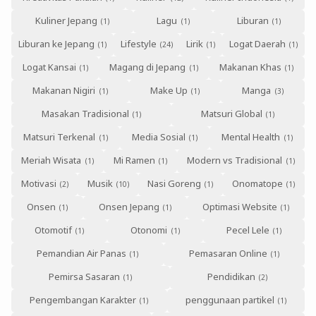
Kuliner Jepang
Lagu
Liburan
Liburan ke Jepang
Lifestyle
Lirik
Logat Daerah
Logat Kansai
Magang di Jepang
Makanan Khas
Makanan Nigiri
Make Up
Manga
Masakan Tradisional
Matsuri Global
Matsuri Terkenal
Media Sosial
Mental Health
Meriah Wisata
Mi Ramen
Modern vs Tradisional
Motivasi
Musik
Nasi Goreng
Onomatope
Onsen
Onsen Jepang
Optimasi Website
Otomotif
Otonomi
Pecel Lele
Pemandian Air Panas
Pemasaran Online
Pemirsa Sasaran
Pendidikan
Pengembangan Karakter
penggunaan partikel