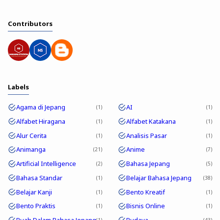
Contributors
Labels
Agama di Jepang
AI
1
1
Alfabet Hiragana
Alfabet Katakana
1
1
Alur Cerita
Analisis Pasar
1
1
Animanga
Anime
21
7
Artificial Intelligence
Bahasa Jepang
2
5
Bahasa Standar
Belajar Bahasa Jepang
1
38
Belajar Kanji
Bento Kreatif
1
1
Bento Praktis
Bisnis Online
1
1