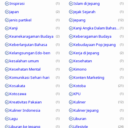
Inspirasi
Islam di Jepang
1
1
Japan
Jejak Sejarah
2
1
jenis partikel
Jepang
1
12
Kanji
Kanji Angka Dalam Bahasa Jepang
1
1
Keanekaragaman Budaya
Keberagaman Budaya
2
1
Keberlanjutan Bahasa
Kebudayaan Pop Jepang
1
1
Kelangsungan Edo-ben
Kerja di Jepang
1
2
kesalahan umum
Kesehatan
1
7
Kesehatan Mental
Kimono
1
1
Komunikasi Sehari-hari
Konten Marketing
1
1
Kosakata
Kotoba
1
21
Kotozawa
KPU
1
1
Kreativitas Pakaian
Kuliner
1
12
Kuliner Indonesia
Kuliner Jepang
1
1
Lagu
Liburan
1
1
Liburan ke Jepang
Lifestyle
1
24