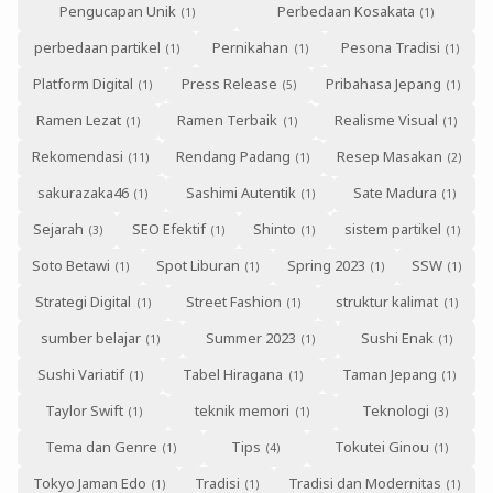
Pengucapan Unik
Perbedaan Kosakata
perbedaan partikel
Pernikahan
Pesona Tradisi
Platform Digital
Press Release
Pribahasa Jepang
Ramen Lezat
Ramen Terbaik
Realisme Visual
Rekomendasi
Rendang Padang
Resep Masakan
sakurazaka46
Sashimi Autentik
Sate Madura
Sejarah
SEO Efektif
Shinto
sistem partikel
Soto Betawi
Spot Liburan
Spring 2023
SSW
Strategi Digital
Street Fashion
struktur kalimat
sumber belajar
Summer 2023
Sushi Enak
Sushi Variatif
Tabel Hiragana
Taman Jepang
Taylor Swift
teknik memori
Teknologi
Tema dan Genre
Tips
Tokutei Ginou
Tokyo Jaman Edo
Tradisi
Tradisi dan Modernitas