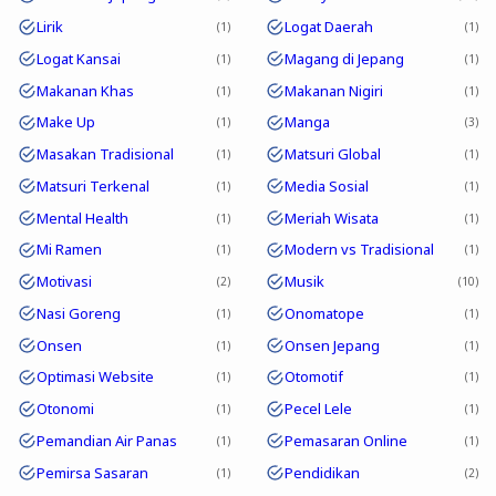
Lirik
Logat Daerah
1
1
Logat Kansai
Magang di Jepang
1
1
Makanan Khas
Makanan Nigiri
1
1
Make Up
Manga
1
3
Masakan Tradisional
Matsuri Global
1
1
Matsuri Terkenal
Media Sosial
1
1
Mental Health
Meriah Wisata
1
1
Mi Ramen
Modern vs Tradisional
1
1
Motivasi
Musik
2
10
Nasi Goreng
Onomatope
1
1
Onsen
Onsen Jepang
1
1
Optimasi Website
Otomotif
1
1
Otonomi
Pecel Lele
1
1
Pemandian Air Panas
Pemasaran Online
1
1
Pemirsa Sasaran
Pendidikan
1
2