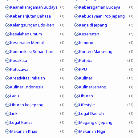
Keanekaragaman Budaya
Keberagaman Budaya
2
1
Keberlanjutan Bahasa
Kebudayaan Pop Jepang
1
1
Kelangsungan Edo-ben
Kerja di Jepang
1
2
kesalahan umum
Kesehatan
1
7
Kesehatan Mental
Kimono
1
1
Komunikasi Sehari-hari
Konten Marketing
1
1
Kosakata
Kotoba
1
21
Kotozawa
KPU
1
1
Kreativitas Pakaian
Kuliner
1
12
Kuliner Indonesia
Kuliner Jepang
1
1
Lagu
Liburan
1
1
Liburan ke Jepang
Lifestyle
1
24
Lirik
Logat Daerah
1
1
Logat Kansai
Magang di Jepang
1
1
Makanan Khas
Makanan Nigiri
1
1