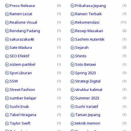
Press Release
Pribahasa Jepang
5
1
Ramen Lezat
Ramen Terbaik
1
1
Realisme Visual
Rekomendasi
1
11
Rendang Padang
Resep Masakan
1
2
sakurazaka46
Sashimi Autentik
1
1
Sate Madura
Sejarah
1
3
SEO Efektif
Shinto
1
1
sistem partikel
Soto Betawi
1
1
Spot Liburan
Spring 2023
1
1
SSW
Strategi Digital
1
1
Street Fashion
struktur kalimat
1
1
sumber belajar
Summer 2023
1
1
Sushi Enak
Sushi Variatif
1
1
Tabel Hiragana
Taman Jepang
1
1
Taylor Swift
teknik memori
1
1