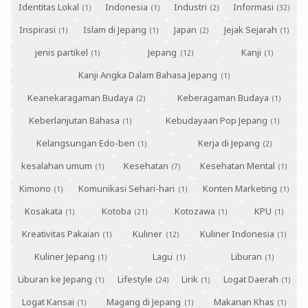
Identitas Lokal
Indonesia
Industri
Informasi
Inspirasi
Islam di Jepang
Japan
Jejak Sejarah
jenis partikel
Jepang
Kanji
Kanji Angka Dalam Bahasa Jepang
Keanekaragaman Budaya
Keberagaman Budaya
Keberlanjutan Bahasa
Kebudayaan Pop Jepang
Kelangsungan Edo-ben
Kerja di Jepang
kesalahan umum
Kesehatan
Kesehatan Mental
Kimono
Komunikasi Sehari-hari
Konten Marketing
Kosakata
Kotoba
Kotozawa
KPU
Kreativitas Pakaian
Kuliner
Kuliner Indonesia
Kuliner Jepang
Lagu
Liburan
Liburan ke Jepang
Lifestyle
Lirik
Logat Daerah
Logat Kansai
Magang di Jepang
Makanan Khas