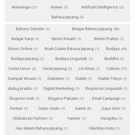
Animanga
Anime
Artificial Intelligence
Bahasa Jepang
Bahasa Standar
Belajar Bahasa Jepang
Belajar Kanji
Bento Kreatif
Bento Praktis
Bisnis Online
Buah Dalam Bahasa Jepang
Budaya
Budaya Jepang
Budaya Linguistik
Buddha
Cerita Horor
Cerita Jepang
Ciri Khas
Culture
Dampak Wisata
Diabetes
Dialek
Dialek Tokyo
dialog praktis
Digital Marketing
Eksplorasi Linguistik
Ekspresi Unik
Elegansi Pakaian
Email Campaign
Fantasi
Gado-Gado
Game
Gaya Seni
Globalisasi Fashion
Hacker
Harajuku
Hari dalam Bahasa Jepang
Identitas Kota