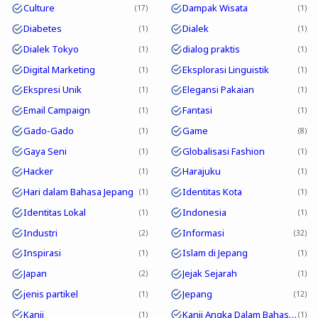
Culture
Dampak Wisata
17
1
Diabetes
Dialek
1
1
Dialek Tokyo
dialog praktis
1
1
Digital Marketing
Eksplorasi Linguistik
1
1
Ekspresi Unik
Elegansi Pakaian
1
1
Email Campaign
Fantasi
1
1
Gado-Gado
Game
1
8
Gaya Seni
Globalisasi Fashion
1
1
Hacker
Harajuku
1
1
Hari dalam Bahasa Jepang
Identitas Kota
1
1
Identitas Lokal
Indonesia
1
1
Industri
Informasi
2
32
Inspirasi
Islam di Jepang
1
1
Japan
Jejak Sejarah
2
1
jenis partikel
Jepang
1
12
Kanji
Kanji Angka Dalam Bahasa Jepang
1
1