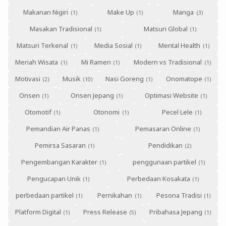
Makanan Nigiri
Make Up
Manga
Masakan Tradisional
Matsuri Global
Matsuri Terkenal
Media Sosial
Mental Health
Meriah Wisata
Mi Ramen
Modern vs Tradisional
Motivasi
Musik
Nasi Goreng
Onomatope
Onsen
Onsen Jepang
Optimasi Website
Otomotif
Otonomi
Pecel Lele
Pemandian Air Panas
Pemasaran Online
Pemirsa Sasaran
Pendidikan
Pengembangan Karakter
penggunaan partikel
Pengucapan Unik
Perbedaan Kosakata
perbedaan partikel
Pernikahan
Pesona Tradisi
Platform Digital
Press Release
Pribahasa Jepang