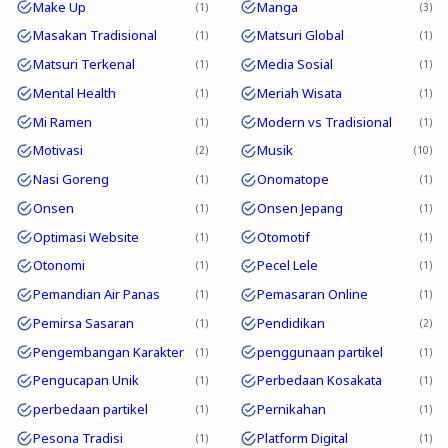
Make Up
Manga
1
3
Masakan Tradisional
Matsuri Global
1
1
Matsuri Terkenal
Media Sosial
1
1
Mental Health
Meriah Wisata
1
1
Mi Ramen
Modern vs Tradisional
1
1
Motivasi
Musik
2
10
Nasi Goreng
Onomatope
1
1
Onsen
Onsen Jepang
1
1
Optimasi Website
Otomotif
1
1
Otonomi
Pecel Lele
1
1
Pemandian Air Panas
Pemasaran Online
1
1
Pemirsa Sasaran
Pendidikan
1
2
Pengembangan Karakter
penggunaan partikel
1
1
Pengucapan Unik
Perbedaan Kosakata
1
1
perbedaan partikel
Pernikahan
1
1
Pesona Tradisi
Platform Digital
1
1