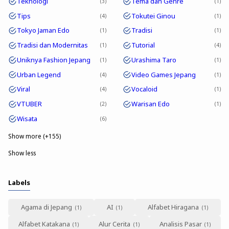
Teknologi
Tema dan Genre
3
1
Tips
Tokutei Ginou
4
1
Tokyo Jaman Edo
Tradisi
1
1
Tradisi dan Modernitas
Tutorial
1
4
Uniknya Fashion Jepang
Urashima Taro
1
1
Urban Legend
Video Games Jepang
4
1
Viral
Vocaloid
4
1
VTUBER
Warisan Edo
2
1
Wisata
6
Show more (+155)
Show less
Labels
Agama di Jepang
AI
Alfabet Hiragana
Alfabet Katakana
Alur Cerita
Analisis Pasar