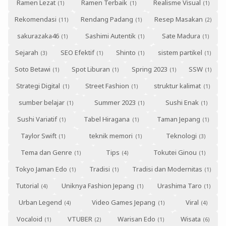
Ramen Lezat
Ramen Terbaik
Realisme Visual
Rekomendasi
Rendang Padang
Resep Masakan
sakurazaka46
Sashimi Autentik
Sate Madura
Sejarah
SEO Efektif
Shinto
sistem partikel
Soto Betawi
Spot Liburan
Spring 2023
SSW
Strategi Digital
Street Fashion
struktur kalimat
sumber belajar
Summer 2023
Sushi Enak
Sushi Variatif
Tabel Hiragana
Taman Jepang
Taylor Swift
teknik memori
Teknologi
Tema dan Genre
Tips
Tokutei Ginou
Tokyo Jaman Edo
Tradisi
Tradisi dan Modernitas
Tutorial
Uniknya Fashion Jepang
Urashima Taro
Urban Legend
Video Games Jepang
Viral
Vocaloid
VTUBER
Warisan Edo
Wisata