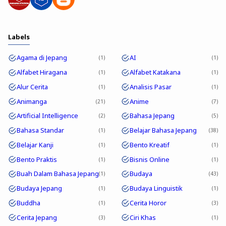
Labels
Agama di Jepang
AI
1
1
Alfabet Hiragana
Alfabet Katakana
1
1
Alur Cerita
Analisis Pasar
1
1
Animanga
Anime
21
7
Artificial Intelligence
Bahasa Jepang
2
5
Bahasa Standar
Belajar Bahasa Jepang
1
38
Belajar Kanji
Bento Kreatif
1
1
Bento Praktis
Bisnis Online
1
1
Buah Dalam Bahasa Jepang
Budaya
1
43
Budaya Jepang
Budaya Linguistik
1
1
Buddha
Cerita Horor
1
3
Cerita Jepang
Ciri Khas
3
1