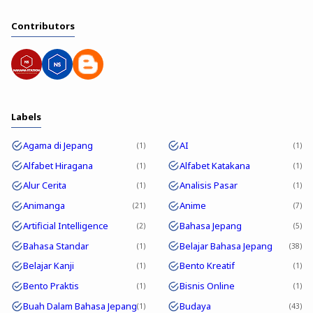
Contributors
Labels
Agama di Jepang
AI
1
1
Alfabet Hiragana
Alfabet Katakana
1
1
Alur Cerita
Analisis Pasar
1
1
Animanga
Anime
21
7
Artificial Intelligence
Bahasa Jepang
2
5
Bahasa Standar
Belajar Bahasa Jepang
1
38
Belajar Kanji
Bento Kreatif
1
1
Bento Praktis
Bisnis Online
1
1
Buah Dalam Bahasa Jepang
Budaya
1
43