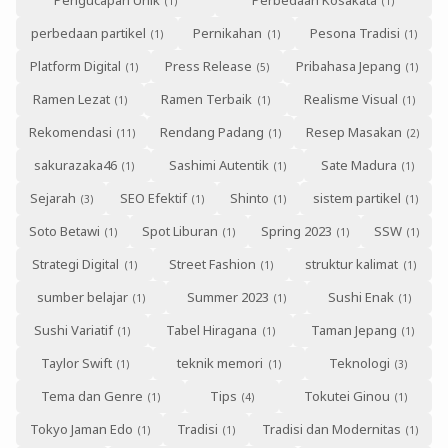
perbedaan partikel
Pernikahan
Pesona Tradisi
Platform Digital
Press Release
Pribahasa Jepang
Ramen Lezat
Ramen Terbaik
Realisme Visual
Rekomendasi
Rendang Padang
Resep Masakan
sakurazaka46
Sashimi Autentik
Sate Madura
Sejarah
SEO Efektif
Shinto
sistem partikel
Soto Betawi
Spot Liburan
Spring 2023
SSW
Strategi Digital
Street Fashion
struktur kalimat
sumber belajar
Summer 2023
Sushi Enak
Sushi Variatif
Tabel Hiragana
Taman Jepang
Taylor Swift
teknik memori
Teknologi
Tema dan Genre
Tips
Tokutei Ginou
Tokyo Jaman Edo
Tradisi
Tradisi dan Modernitas