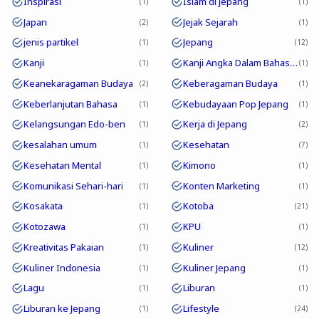
Inspirasi
Islam di Jepang
1
1
Japan
Jejak Sejarah
2
1
jenis partikel
Jepang
1
12
Kanji
Kanji Angka Dalam Bahasa Jepang
1
1
Keanekaragaman Budaya
Keberagaman Budaya
2
1
Keberlanjutan Bahasa
Kebudayaan Pop Jepang
1
1
Kelangsungan Edo-ben
Kerja di Jepang
1
2
kesalahan umum
Kesehatan
1
7
Kesehatan Mental
Kimono
1
1
Komunikasi Sehari-hari
Konten Marketing
1
1
Kosakata
Kotoba
1
21
Kotozawa
KPU
1
1
Kreativitas Pakaian
Kuliner
1
12
Kuliner Indonesia
Kuliner Jepang
1
1
Lagu
Liburan
1
1
Liburan ke Jepang
Lifestyle
1
24