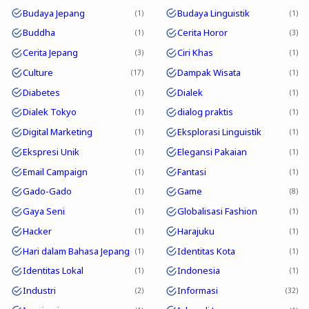
Budaya Jepang
Budaya Linguistik
1
1
Buddha
Cerita Horor
1
3
Cerita Jepang
Ciri Khas
3
1
Culture
Dampak Wisata
17
1
Diabetes
Dialek
1
1
Dialek Tokyo
dialog praktis
1
1
Digital Marketing
Eksplorasi Linguistik
1
1
Ekspresi Unik
Elegansi Pakaian
1
1
Email Campaign
Fantasi
1
1
Gado-Gado
Game
1
8
Gaya Seni
Globalisasi Fashion
1
1
Hacker
Harajuku
1
1
Hari dalam Bahasa Jepang
Identitas Kota
1
1
Identitas Lokal
Indonesia
1
1
Industri
Informasi
2
32