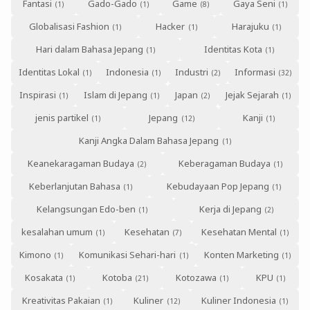
Fantasi
Gado-Gado
Game
Gaya Seni
Globalisasi Fashion
Hacker
Harajuku
Hari dalam Bahasa Jepang
Identitas Kota
Identitas Lokal
Indonesia
Industri
Informasi
Inspirasi
Islam di Jepang
Japan
Jejak Sejarah
jenis partikel
Jepang
Kanji
Kanji Angka Dalam Bahasa Jepang
Keanekaragaman Budaya
Keberagaman Budaya
Keberlanjutan Bahasa
Kebudayaan Pop Jepang
Kelangsungan Edo-ben
Kerja di Jepang
kesalahan umum
Kesehatan
Kesehatan Mental
Kimono
Komunikasi Sehari-hari
Konten Marketing
Kosakata
Kotoba
Kotozawa
KPU
Kreativitas Pakaian
Kuliner
Kuliner Indonesia