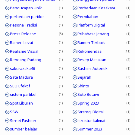
Pengucapan Unik
Perbedaan Kosakata
1
1
perbedaan partikel
Pernikahan
1
1
Pesona Tradisi
Platform Digital
1
1
Press Release
Pribahasa Jepang
5
1
Ramen Lezat
Ramen Terbaik
1
1
Realisme Visual
Rekomendasi
1
11
Rendang Padang
Resep Masakan
1
2
sakurazaka46
Sashimi Autentik
1
1
Sate Madura
Sejarah
1
3
SEO Efektif
Shinto
1
1
sistem partikel
Soto Betawi
1
1
Spot Liburan
Spring 2023
1
1
SSW
Strategi Digital
1
1
Street Fashion
struktur kalimat
1
1
sumber belajar
Summer 2023
1
1