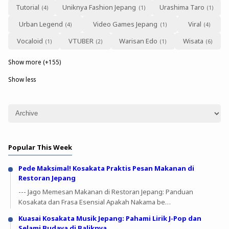
Tutorial
Uniknya Fashion Jepang
Urashima Taro
Urban Legend
Video Games Jepang
Viral
Vocaloid
VTUBER
Warisan Edo
Wisata
Show more (+155)
Show less
Popular This Week
Pede Maksimal! Kosakata Praktis Pesan Makanan di
Restoran Jepang
--- Jago Memesan Makanan di Restoran Jepang: Panduan
Kosakata dan Frasa Esensial Apakah Nakama be…
Kuasai Kosakata Musik Jepang: Pahami Lirik J-Pop dan
Selami Budaya di Baliknya