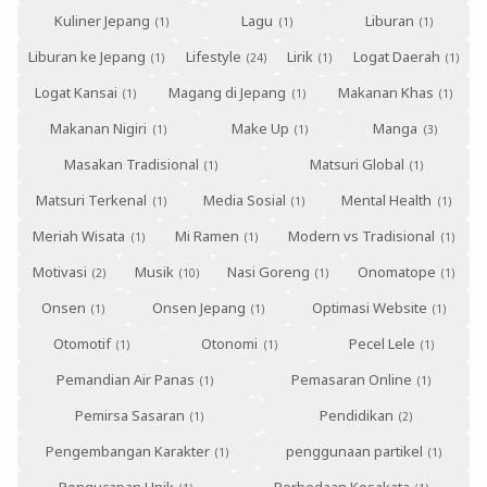
Kuliner Jepang
Lagu
Liburan
Liburan ke Jepang
Lifestyle
Lirik
Logat Daerah
Logat Kansai
Magang di Jepang
Makanan Khas
Makanan Nigiri
Make Up
Manga
Masakan Tradisional
Matsuri Global
Matsuri Terkenal
Media Sosial
Mental Health
Meriah Wisata
Mi Ramen
Modern vs Tradisional
Motivasi
Musik
Nasi Goreng
Onomatope
Onsen
Onsen Jepang
Optimasi Website
Otomotif
Otonomi
Pecel Lele
Pemandian Air Panas
Pemasaran Online
Pemirsa Sasaran
Pendidikan
Pengembangan Karakter
penggunaan partikel
Pengucapan Unik
Perbedaan Kosakata