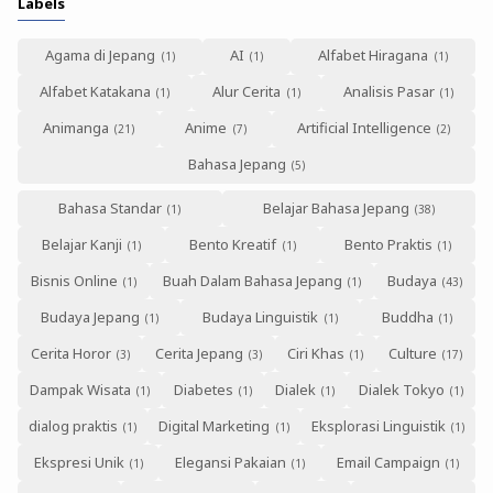
Labels
Agama di Jepang
AI
Alfabet Hiragana
Alfabet Katakana
Alur Cerita
Analisis Pasar
Animanga
Anime
Artificial Intelligence
Bahasa Jepang
Bahasa Standar
Belajar Bahasa Jepang
Belajar Kanji
Bento Kreatif
Bento Praktis
Bisnis Online
Buah Dalam Bahasa Jepang
Budaya
Budaya Jepang
Budaya Linguistik
Buddha
Cerita Horor
Cerita Jepang
Ciri Khas
Culture
Dampak Wisata
Diabetes
Dialek
Dialek Tokyo
dialog praktis
Digital Marketing
Eksplorasi Linguistik
Ekspresi Unik
Elegansi Pakaian
Email Campaign