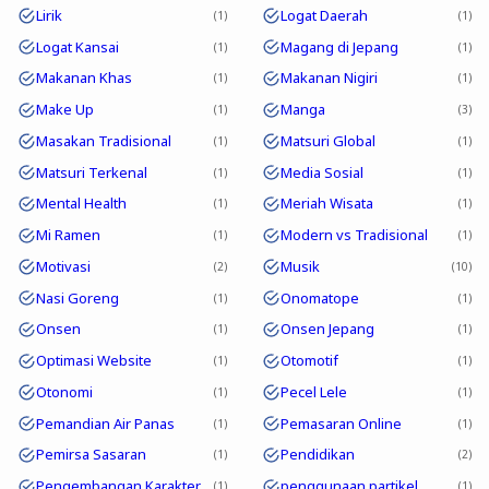
Lirik
Logat Daerah
1
1
Logat Kansai
Magang di Jepang
1
1
Makanan Khas
Makanan Nigiri
1
1
Make Up
Manga
1
3
Masakan Tradisional
Matsuri Global
1
1
Matsuri Terkenal
Media Sosial
1
1
Mental Health
Meriah Wisata
1
1
Mi Ramen
Modern vs Tradisional
1
1
Motivasi
Musik
2
10
Nasi Goreng
Onomatope
1
1
Onsen
Onsen Jepang
1
1
Optimasi Website
Otomotif
1
1
Otonomi
Pecel Lele
1
1
Pemandian Air Panas
Pemasaran Online
1
1
Pemirsa Sasaran
Pendidikan
1
2
Pengembangan Karakter
penggunaan partikel
1
1