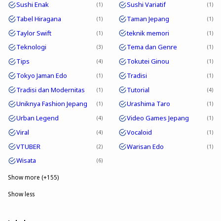
Sushi Enak
Sushi Variatif
1
1
Tabel Hiragana
Taman Jepang
1
1
Taylor Swift
teknik memori
1
1
Teknologi
Tema dan Genre
3
1
Tips
Tokutei Ginou
4
1
Tokyo Jaman Edo
Tradisi
1
1
Tradisi dan Modernitas
Tutorial
1
4
Uniknya Fashion Jepang
Urashima Taro
1
1
Urban Legend
Video Games Jepang
4
1
Viral
Vocaloid
4
1
VTUBER
Warisan Edo
2
1
Wisata
6
Show more (+155)
Show less