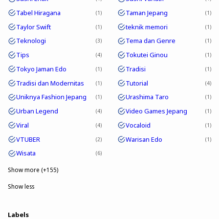
Tabel Hiragana
Taman Jepang
1
1
Taylor Swift
teknik memori
1
1
Teknologi
Tema dan Genre
3
1
Tips
Tokutei Ginou
4
1
Tokyo Jaman Edo
Tradisi
1
1
Tradisi dan Modernitas
Tutorial
1
4
Uniknya Fashion Jepang
Urashima Taro
1
1
Urban Legend
Video Games Jepang
4
1
Viral
Vocaloid
4
1
VTUBER
Warisan Edo
2
1
Wisata
6
Show more (+155)
Show less
Labels