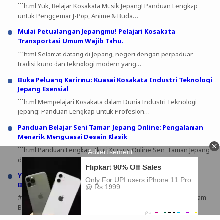
```html Yuk, Belajar Kosakata Musik Jepang! Panduan Lengkap
untuk Penggemar J-Pop, Anime & Buda…
Mulai Petualangan Jepangmu! Pelajari Kosakata
Transportasi Umum Wajib Tahu.
```html Selamat datang di Jepang, negeri dengan perpaduan
tradisi kuno dan teknologi modern yang…
Buka Peluang Karirmu: Kuasai Kosakata Industri Teknologi
Jepang Esensial
```html Mempelajari Kosakata dalam Dunia Industri Teknologi
Jepang: Panduan Lengkap untuk Profesion…
Panduan Belajar Seni Taman Jepang Online: Pengalaman
Menarik Menguasai Desain Klasik
```html Panduan Lengkap: Ikuti Kursus Online Seni Taman Jepang
dan Ciptakan Keindahan Otentik Sel…
Yuk, Kuasai Istilah Teknologi Ruang Angkasa dalam
Bahasa Jepang dengan Panduan Lengkap Ini!
# Jelajahi Alam Semesta: Istilah Teknologi Ruang Angkasa dalam
Bahasa Jepang yang Wajib Nakama Tahu…