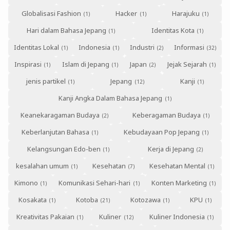
Globalisasi Fashion
Hacker
Harajuku
Hari dalam Bahasa Jepang
Identitas Kota
Identitas Lokal
Indonesia
Industri
Informasi
Inspirasi
Islam di Jepang
Japan
Jejak Sejarah
jenis partikel
Jepang
Kanji
Kanji Angka Dalam Bahasa Jepang
Keanekaragaman Budaya
Keberagaman Budaya
Keberlanjutan Bahasa
Kebudayaan Pop Jepang
Kelangsungan Edo-ben
Kerja di Jepang
kesalahan umum
Kesehatan
Kesehatan Mental
Kimono
Komunikasi Sehari-hari
Konten Marketing
Kosakata
Kotoba
Kotozawa
KPU
Kreativitas Pakaian
Kuliner
Kuliner Indonesia