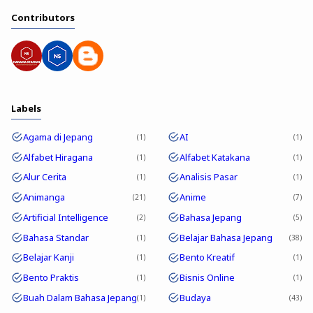
Contributors
Labels
Agama di Jepang
AI
1
1
Alfabet Hiragana
Alfabet Katakana
1
1
Alur Cerita
Analisis Pasar
1
1
Animanga
Anime
21
7
Artificial Intelligence
Bahasa Jepang
2
5
Bahasa Standar
Belajar Bahasa Jepang
1
38
Belajar Kanji
Bento Kreatif
1
1
Bento Praktis
Bisnis Online
1
1
Buah Dalam Bahasa Jepang
Budaya
1
43