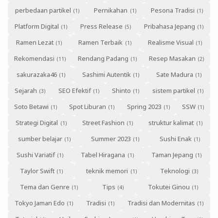
perbedaan partikel
Pernikahan
Pesona Tradisi
Platform Digital
Press Release
Pribahasa Jepang
Ramen Lezat
Ramen Terbaik
Realisme Visual
Rekomendasi
Rendang Padang
Resep Masakan
sakurazaka46
Sashimi Autentik
Sate Madura
Sejarah
SEO Efektif
Shinto
sistem partikel
Soto Betawi
Spot Liburan
Spring 2023
SSW
Strategi Digital
Street Fashion
struktur kalimat
sumber belajar
Summer 2023
Sushi Enak
Sushi Variatif
Tabel Hiragana
Taman Jepang
Taylor Swift
teknik memori
Teknologi
Tema dan Genre
Tips
Tokutei Ginou
Tokyo Jaman Edo
Tradisi
Tradisi dan Modernitas