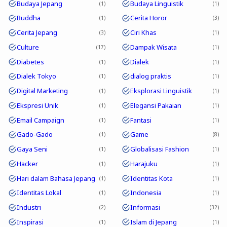
Budaya Jepang
Budaya Linguistik
1
1
Buddha
Cerita Horor
1
3
Cerita Jepang
Ciri Khas
3
1
Culture
Dampak Wisata
17
1
Diabetes
Dialek
1
1
Dialek Tokyo
dialog praktis
1
1
Digital Marketing
Eksplorasi Linguistik
1
1
Ekspresi Unik
Elegansi Pakaian
1
1
Email Campaign
Fantasi
1
1
Gado-Gado
Game
1
8
Gaya Seni
Globalisasi Fashion
1
1
Hacker
Harajuku
1
1
Hari dalam Bahasa Jepang
Identitas Kota
1
1
Identitas Lokal
Indonesia
1
1
Industri
Informasi
2
32
Inspirasi
Islam di Jepang
1
1