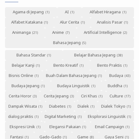
Agama di Jepang
AI
Alfabet Hiragana
Alfabet Katakana
Alur Cerita
Analisis Pasar
Animanga
Anime
Artificial Intelligence
Bahasa Jepang
Bahasa Standar
Belajar Bahasa Jepang
Belajar Kanji
Bento Kreatif
Bento Praktis
Bisnis Online
Buah Dalam Bahasa Jepang
Budaya
Budaya Jepang
Budaya Linguistik
Buddha
Cerita Horor
Cerita Jepang
Ciri Khas
Culture
Dampak Wisata
Diabetes
Dialek
Dialek Tokyo
dialog praktis
Digital Marketing
Eksplorasi Linguistik
Ekspresi Unik
Elegansi Pakaian
Email Campaign
Fantasi
Gado-Gado
Game
Gaya Seni