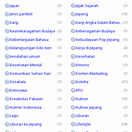
Japan
Jejak Sejarah
2
1
jenis partikel
Jepang
1
12
Kanji
Kanji Angka Dalam Bahasa Jepang
1
1
Keanekaragaman Budaya
Keberagaman Budaya
2
1
Keberlanjutan Bahasa
Kebudayaan Pop Jepang
1
1
Kelangsungan Edo-ben
Kerja di Jepang
1
2
kesalahan umum
Kesehatan
1
7
Kesehatan Mental
Kimono
1
1
Komunikasi Sehari-hari
Konten Marketing
1
1
Kosakata
Kotoba
1
21
Kotozawa
KPU
1
1
Kreativitas Pakaian
Kuliner
1
12
Kuliner Indonesia
Kuliner Jepang
1
1
Lagu
Liburan
1
1
Liburan ke Jepang
Lifestyle
1
24