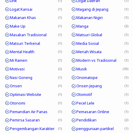
Lirik
Logat Daerah
1
1
Logat Kansai
Magang di Jepang
1
1
Makanan Khas
Makanan Nigiri
1
1
Make Up
Manga
1
3
Masakan Tradisional
Matsuri Global
1
1
Matsuri Terkenal
Media Sosial
1
1
Mental Health
Meriah Wisata
1
1
Mi Ramen
Modern vs Tradisional
1
1
Motivasi
Musik
2
10
Nasi Goreng
Onomatope
1
1
Onsen
Onsen Jepang
1
1
Optimasi Website
Otomotif
1
1
Otonomi
Pecel Lele
1
1
Pemandian Air Panas
Pemasaran Online
1
1
Pemirsa Sasaran
Pendidikan
1
2
Pengembangan Karakter
penggunaan partikel
1
1