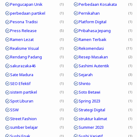
Pengucapan Unik
Perbedaan Kosakata
1
1
perbedaan partikel
Pernikahan
1
1
Pesona Tradisi
Platform Digital
1
1
Press Release
Pribahasa Jepang
5
1
Ramen Lezat
Ramen Terbaik
1
1
Realisme Visual
Rekomendasi
1
11
Rendang Padang
Resep Masakan
1
2
sakurazaka46
Sashimi Autentik
1
1
Sate Madura
Sejarah
1
3
SEO Efektif
Shinto
1
1
sistem partikel
Soto Betawi
1
1
Spot Liburan
Spring 2023
1
1
SSW
Strategi Digital
1
1
Street Fashion
struktur kalimat
1
1
sumber belajar
Summer 2023
1
1
Sushi Enak
Sushi Variatif
1
1