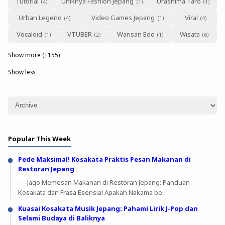
Tutorial
Uniknya Fashion Jepang
Urashima Taro
Urban Legend
Video Games Jepang
Viral
Vocaloid
VTUBER
Warisan Edo
Wisata
Show more (+155)
Show less
Popular This Week
Pede Maksimal! Kosakata Praktis Pesan Makanan di
Restoran Jepang
--- Jago Memesan Makanan di Restoran Jepang: Panduan
Kosakata dan Frasa Esensial Apakah Nakama be…
Kuasai Kosakata Musik Jepang: Pahami Lirik J-Pop dan
Selami Budaya di Baliknya