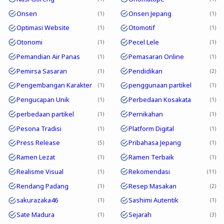
Onsen
Onsen Jepang
1
1
Optimasi Website
Otomotif
1
1
Otonomi
Pecel Lele
1
1
Pemandian Air Panas
Pemasaran Online
1
1
Pemirsa Sasaran
Pendidikan
1
2
Pengembangan Karakter
penggunaan partikel
1
1
Pengucapan Unik
Perbedaan Kosakata
1
1
perbedaan partikel
Pernikahan
1
1
Pesona Tradisi
Platform Digital
1
1
Press Release
Pribahasa Jepang
5
1
Ramen Lezat
Ramen Terbaik
1
1
Realisme Visual
Rekomendasi
1
11
Rendang Padang
Resep Masakan
1
2
sakurazaka46
Sashimi Autentik
1
1
Sate Madura
Sejarah
1
3