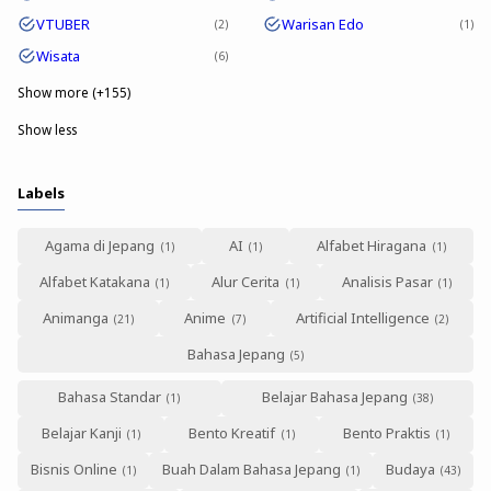
VTUBER
Warisan Edo
2
1
Wisata
6
Show more (+155)
Show less
Labels
Agama di Jepang
AI
Alfabet Hiragana
Alfabet Katakana
Alur Cerita
Analisis Pasar
Animanga
Anime
Artificial Intelligence
Bahasa Jepang
Bahasa Standar
Belajar Bahasa Jepang
Belajar Kanji
Bento Kreatif
Bento Praktis
Bisnis Online
Buah Dalam Bahasa Jepang
Budaya