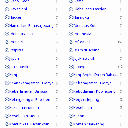
Gado-Gado
Game
1
8
Gaya Seni
Globalisasi Fashion
1
1
Hacker
Harajuku
1
1
Hari dalam Bahasa Jepang
Identitas Kota
1
1
Identitas Lokal
Indonesia
1
1
Industri
Informasi
2
32
Inspirasi
Islam di Jepang
1
1
Japan
Jejak Sejarah
2
1
jenis partikel
Jepang
1
12
Kanji
Kanji Angka Dalam Bahasa Jepang
1
1
Keanekaragaman Budaya
Keberagaman Budaya
2
1
Keberlanjutan Bahasa
Kebudayaan Pop Jepang
1
1
Kelangsungan Edo-ben
Kerja di Jepang
1
2
kesalahan umum
Kesehatan
1
7
Kesehatan Mental
Kimono
1
1
Komunikasi Sehari-hari
Konten Marketing
1
1