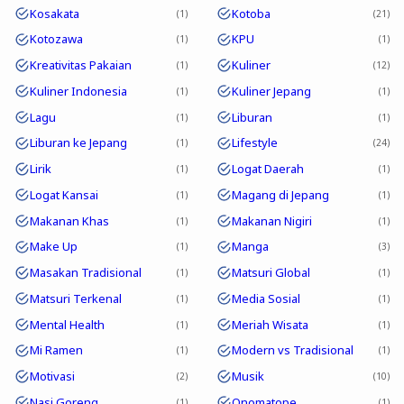
Kosakata
Kotoba
1
21
Kotozawa
KPU
1
1
Kreativitas Pakaian
Kuliner
1
12
Kuliner Indonesia
Kuliner Jepang
1
1
Lagu
Liburan
1
1
Liburan ke Jepang
Lifestyle
1
24
Lirik
Logat Daerah
1
1
Logat Kansai
Magang di Jepang
1
1
Makanan Khas
Makanan Nigiri
1
1
Make Up
Manga
1
3
Masakan Tradisional
Matsuri Global
1
1
Matsuri Terkenal
Media Sosial
1
1
Mental Health
Meriah Wisata
1
1
Mi Ramen
Modern vs Tradisional
1
1
Motivasi
Musik
2
10
Nasi Goreng
Onomatope
1
1