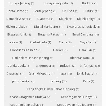
Budaya Jepang
Budaya Linguistik
Buddha
Cerita Horor
Cerita Jepang
Ciri Khas
Culture
Dampak Wisata
Diabetes
Dialek
Dialek Tokyo
dialog praktis
Digital Marketing
Eksplorasi Linguistik
Ekspresi Unik
Elegansi Pakaian
Email Campaign
Fantasi
Gado-Gado
Game
Gaya Seni
Globalisasi Fashion
Hacker
Harajuku
Hari dalam Bahasa Jepang
Identitas Kota
Identitas Lokal
Indonesia
Industri
Informasi
Inspirasi
Islam di Jepang
Japan
Jejak Sejarah
jenis partikel
Jepang
Kanji
Kanji Angka Dalam Bahasa Jepang
Keanekaragaman Budaya
Keberagaman Budaya
Keberlanjutan Bahasa
Kebudayaan Pop Jepang