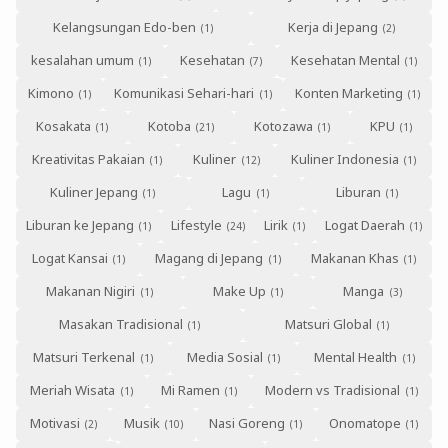
Kelangsungan Edo-ben
Kerja di Jepang
kesalahan umum
Kesehatan
Kesehatan Mental
Kimono
Komunikasi Sehari-hari
Konten Marketing
Kosakata
Kotoba
Kotozawa
KPU
Kreativitas Pakaian
Kuliner
Kuliner Indonesia
Kuliner Jepang
Lagu
Liburan
Liburan ke Jepang
Lifestyle
Lirik
Logat Daerah
Logat Kansai
Magang di Jepang
Makanan Khas
Makanan Nigiri
Make Up
Manga
Masakan Tradisional
Matsuri Global
Matsuri Terkenal
Media Sosial
Mental Health
Meriah Wisata
Mi Ramen
Modern vs Tradisional
Motivasi
Musik
Nasi Goreng
Onomatope