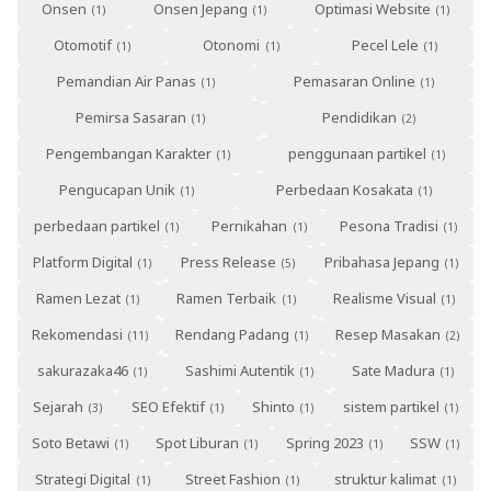
Onsen
Onsen Jepang
Optimasi Website
Otomotif
Otonomi
Pecel Lele
Pemandian Air Panas
Pemasaran Online
Pemirsa Sasaran
Pendidikan
Pengembangan Karakter
penggunaan partikel
Pengucapan Unik
Perbedaan Kosakata
perbedaan partikel
Pernikahan
Pesona Tradisi
Platform Digital
Press Release
Pribahasa Jepang
Ramen Lezat
Ramen Terbaik
Realisme Visual
Rekomendasi
Rendang Padang
Resep Masakan
sakurazaka46
Sashimi Autentik
Sate Madura
Sejarah
SEO Efektif
Shinto
sistem partikel
Soto Betawi
Spot Liburan
Spring 2023
SSW
Strategi Digital
Street Fashion
struktur kalimat