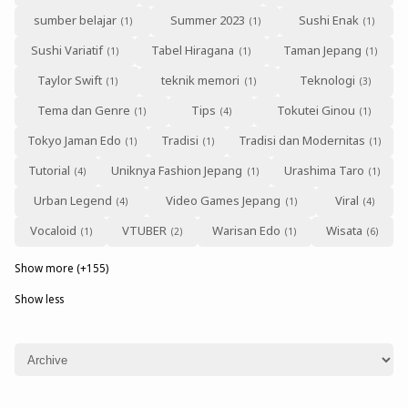
sumber belajar
Summer 2023
Sushi Enak
Sushi Variatif
Tabel Hiragana
Taman Jepang
Taylor Swift
teknik memori
Teknologi
Tema dan Genre
Tips
Tokutei Ginou
Tokyo Jaman Edo
Tradisi
Tradisi dan Modernitas
Tutorial
Uniknya Fashion Jepang
Urashima Taro
Urban Legend
Video Games Jepang
Viral
Vocaloid
VTUBER
Warisan Edo
Wisata
Show more (+155)
Show less