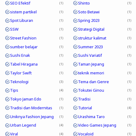
SEO Efektif
Shinto
1
1
sistem partikel
Soto Betawi
1
1
Spot Liburan
Spring 2023
1
1
SSW
Strategi Digital
1
1
Street Fashion
struktur kalimat
1
1
sumber belajar
Summer 2023
1
1
Sushi Enak
Sushi Variatif
1
1
Tabel Hiragana
Taman Jepang
1
1
Taylor Swift
teknik memori
1
1
Teknologi
Tema dan Genre
3
1
Tips
Tokutei Ginou
4
1
Tokyo Jaman Edo
Tradisi
1
1
Tradisi dan Modernitas
Tutorial
1
4
Uniknya Fashion Jepang
Urashima Taro
1
1
Urban Legend
Video Games Jepang
4
1
Viral
Vocaloid
4
1