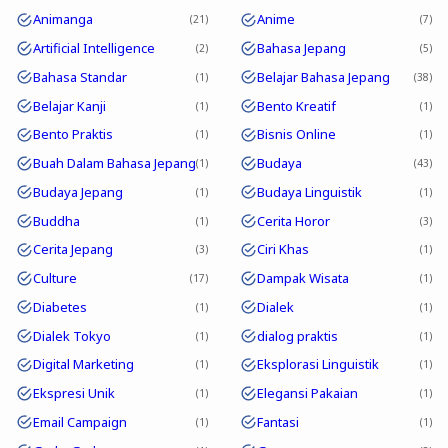
Animanga
Anime
21
7
Artificial Intelligence
Bahasa Jepang
2
5
Bahasa Standar
Belajar Bahasa Jepang
1
38
Belajar Kanji
Bento Kreatif
1
1
Bento Praktis
Bisnis Online
1
1
Buah Dalam Bahasa Jepang
Budaya
1
43
Budaya Jepang
Budaya Linguistik
1
1
Buddha
Cerita Horor
1
3
Cerita Jepang
Ciri Khas
3
1
Culture
Dampak Wisata
17
1
Diabetes
Dialek
1
1
Dialek Tokyo
dialog praktis
1
1
Digital Marketing
Eksplorasi Linguistik
1
1
Ekspresi Unik
Elegansi Pakaian
1
1
Email Campaign
Fantasi
1
1