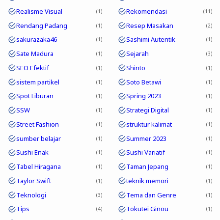
Realisme Visual
Rekomendasi
1
11
Rendang Padang
Resep Masakan
1
2
sakurazaka46
Sashimi Autentik
1
1
Sate Madura
Sejarah
1
3
SEO Efektif
Shinto
1
1
sistem partikel
Soto Betawi
1
1
Spot Liburan
Spring 2023
1
1
SSW
Strategi Digital
1
1
Street Fashion
struktur kalimat
1
1
sumber belajar
Summer 2023
1
1
Sushi Enak
Sushi Variatif
1
1
Tabel Hiragana
Taman Jepang
1
1
Taylor Swift
teknik memori
1
1
Teknologi
Tema dan Genre
3
1
Tips
Tokutei Ginou
4
1