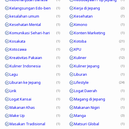
Kelangsungan Edo-ben
Kerja di Jepang
1
2
kesalahan umum
Kesehatan
1
7
Kesehatan Mental
Kimono
1
1
Komunikasi Sehari-hari
Konten Marketing
1
1
Kosakata
Kotoba
1
21
Kotozawa
KPU
1
1
Kreativitas Pakaian
Kuliner
1
12
Kuliner Indonesia
Kuliner Jepang
1
1
Lagu
Liburan
1
1
Liburan ke Jepang
Lifestyle
1
24
Lirik
Logat Daerah
1
1
Logat Kansai
Magang di Jepang
1
1
Makanan Khas
Makanan Nigiri
1
1
Make Up
Manga
1
3
Masakan Tradisional
Matsuri Global
1
1