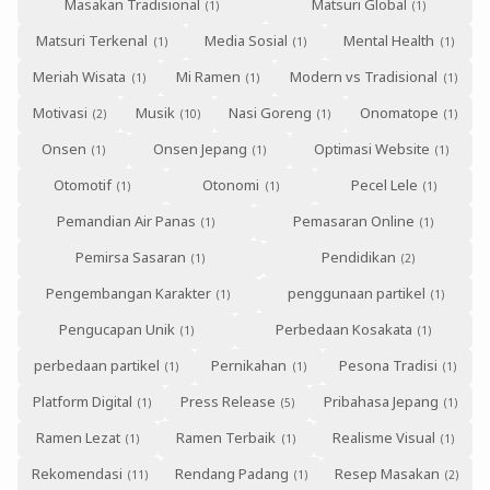
Masakan Tradisional
Matsuri Global
Matsuri Terkenal
Media Sosial
Mental Health
Meriah Wisata
Mi Ramen
Modern vs Tradisional
Motivasi
Musik
Nasi Goreng
Onomatope
Onsen
Onsen Jepang
Optimasi Website
Otomotif
Otonomi
Pecel Lele
Pemandian Air Panas
Pemasaran Online
Pemirsa Sasaran
Pendidikan
Pengembangan Karakter
penggunaan partikel
Pengucapan Unik
Perbedaan Kosakata
perbedaan partikel
Pernikahan
Pesona Tradisi
Platform Digital
Press Release
Pribahasa Jepang
Ramen Lezat
Ramen Terbaik
Realisme Visual
Rekomendasi
Rendang Padang
Resep Masakan