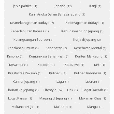
jenis partikel
Jepang
Kanji
Kanji Angka Dalam Bahasa Jepang
Keanekaragaman Budaya
Keberagaman Budaya
Keberlanjutan Bahasa
Kebudayaan Pop Jepang
Kelangsungan Edo-ben
Kerja di Jepang
kesalahan umum
Kesehatan
Kesehatan Mental
Kimono
Komunikasi Sehari-hari
Konten Marketing
Kosakata
Kotoba
Kotozawa
KPU
Kreativitas Pakaian
Kuliner
Kuliner Indonesia
Kuliner Jepang
Lagu
Liburan
Liburan ke Jepang
Lifestyle
Lirik
Logat Daerah
Logat Kansai
Magang di Jepang
Makanan Khas
Makanan Nigiri
Make Up
Manga