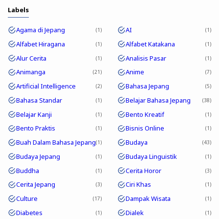
Labels
Agama di Jepang
AI
1
1
Alfabet Hiragana
Alfabet Katakana
1
1
Alur Cerita
Analisis Pasar
1
1
Animanga
Anime
21
7
Artificial Intelligence
Bahasa Jepang
2
5
Bahasa Standar
Belajar Bahasa Jepang
1
38
Belajar Kanji
Bento Kreatif
1
1
Bento Praktis
Bisnis Online
1
1
Buah Dalam Bahasa Jepang
Budaya
1
43
Budaya Jepang
Budaya Linguistik
1
1
Buddha
Cerita Horor
1
3
Cerita Jepang
Ciri Khas
3
1
Culture
Dampak Wisata
17
1
Diabetes
Dialek
1
1