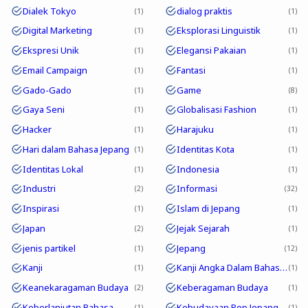
Dialek Tokyo
dialog praktis
1
1
Digital Marketing
Eksplorasi Linguistik
1
1
Ekspresi Unik
Elegansi Pakaian
1
1
Email Campaign
Fantasi
1
1
Gado-Gado
Game
1
8
Gaya Seni
Globalisasi Fashion
1
1
Hacker
Harajuku
1
1
Hari dalam Bahasa Jepang
Identitas Kota
1
1
Identitas Lokal
Indonesia
1
1
Industri
Informasi
2
32
Inspirasi
Islam di Jepang
1
1
Japan
Jejak Sejarah
2
1
jenis partikel
Jepang
1
12
Kanji
Kanji Angka Dalam Bahasa Jepang
1
1
Keanekaragaman Budaya
Keberagaman Budaya
2
1
Keberlanjutan Bahasa
Kebudayaan Pop Jepang
1
1