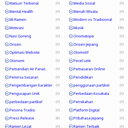
Matsuri Terkenal
Media Sosial
1
1
Mental Health
Meriah Wisata
1
1
Mi Ramen
Modern vs Tradisional
1
1
Motivasi
Musik
2
10
Nasi Goreng
Onomatope
1
1
Onsen
Onsen Jepang
1
1
Optimasi Website
Otomotif
1
1
Otonomi
Pecel Lele
1
1
Pemandian Air Panas
Pemasaran Online
1
1
Pemirsa Sasaran
Pendidikan
1
2
Pengembangan Karakter
penggunaan partikel
1
1
Pengucapan Unik
Perbedaan Kosakata
1
1
perbedaan partikel
Pernikahan
1
1
Pesona Tradisi
Platform Digital
1
1
Press Release
Pribahasa Jepang
5
1
Ramen Lezat
Ramen Terbaik
1
1