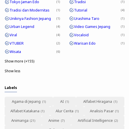
Tokyo Jaman Edo
Tradisi
1
1
Tradisi dan Modernitas
Tutorial
1
4
Uniknya Fashion Jepang
Urashima Taro
1
1
Urban Legend
Video Games Jepang
4
1
Viral
Vocaloid
4
1
VTUBER
Warisan Edo
2
1
Wisata
6
Show more (+155)
Show less
Labels
Agama di Jepang
AI
Alfabet Hiragana
Alfabet Katakana
Alur Cerita
Analisis Pasar
Animanga
Anime
Artificial Intelligence