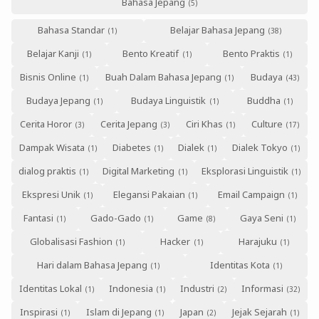
Bahasa Jepang
Bahasa Standar
Belajar Bahasa Jepang
Belajar Kanji
Bento Kreatif
Bento Praktis
Bisnis Online
Buah Dalam Bahasa Jepang
Budaya
Budaya Jepang
Budaya Linguistik
Buddha
Cerita Horor
Cerita Jepang
Ciri Khas
Culture
Dampak Wisata
Diabetes
Dialek
Dialek Tokyo
dialog praktis
Digital Marketing
Eksplorasi Linguistik
Ekspresi Unik
Elegansi Pakaian
Email Campaign
Fantasi
Gado-Gado
Game
Gaya Seni
Globalisasi Fashion
Hacker
Harajuku
Hari dalam Bahasa Jepang
Identitas Kota
Identitas Lokal
Indonesia
Industri
Informasi
Inspirasi
Islam di Jepang
Japan
Jejak Sejarah