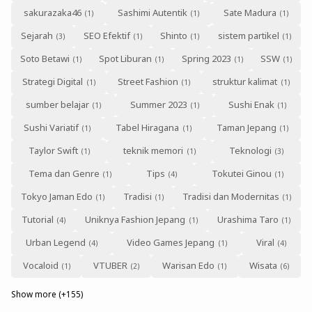
sakurazaka46
Sashimi Autentik
Sate Madura
Sejarah
SEO Efektif
Shinto
sistem partikel
Soto Betawi
Spot Liburan
Spring 2023
SSW
Strategi Digital
Street Fashion
struktur kalimat
sumber belajar
Summer 2023
Sushi Enak
Sushi Variatif
Tabel Hiragana
Taman Jepang
Taylor Swift
teknik memori
Teknologi
Tema dan Genre
Tips
Tokutei Ginou
Tokyo Jaman Edo
Tradisi
Tradisi dan Modernitas
Tutorial
Uniknya Fashion Jepang
Urashima Taro
Urban Legend
Video Games Jepang
Viral
Vocaloid
VTUBER
Warisan Edo
Wisata
Show more (+155)