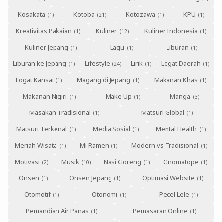
Kosakata
Kotoba
Kotozawa
KPU
Kreativitas Pakaian
Kuliner
Kuliner Indonesia
Kuliner Jepang
Lagu
Liburan
Liburan ke Jepang
Lifestyle
Lirik
Logat Daerah
Logat Kansai
Magang di Jepang
Makanan Khas
Makanan Nigiri
Make Up
Manga
Masakan Tradisional
Matsuri Global
Matsuri Terkenal
Media Sosial
Mental Health
Meriah Wisata
Mi Ramen
Modern vs Tradisional
Motivasi
Musik
Nasi Goreng
Onomatope
Onsen
Onsen Jepang
Optimasi Website
Otomotif
Otonomi
Pecel Lele
Pemandian Air Panas
Pemasaran Online