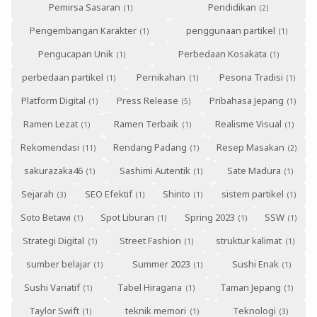
Pemirsa Sasaran
Pendidikan
Pengembangan Karakter
penggunaan partikel
Pengucapan Unik
Perbedaan Kosakata
perbedaan partikel
Pernikahan
Pesona Tradisi
Platform Digital
Press Release
Pribahasa Jepang
Ramen Lezat
Ramen Terbaik
Realisme Visual
Rekomendasi
Rendang Padang
Resep Masakan
sakurazaka46
Sashimi Autentik
Sate Madura
Sejarah
SEO Efektif
Shinto
sistem partikel
Soto Betawi
Spot Liburan
Spring 2023
SSW
Strategi Digital
Street Fashion
struktur kalimat
sumber belajar
Summer 2023
Sushi Enak
Sushi Variatif
Tabel Hiragana
Taman Jepang
Taylor Swift
teknik memori
Teknologi