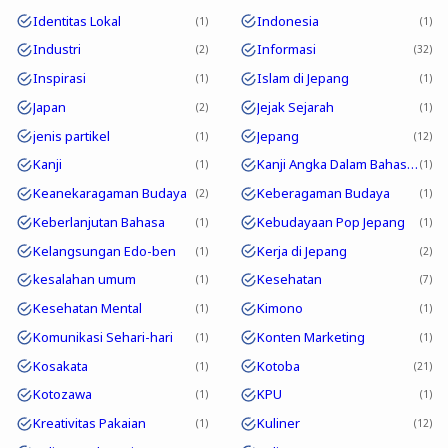
Identitas Lokal
Indonesia
1
1
Industri
Informasi
2
32
Inspirasi
Islam di Jepang
1
1
Japan
Jejak Sejarah
2
1
jenis partikel
Jepang
1
12
Kanji
Kanji Angka Dalam Bahasa Jepang
1
1
Keanekaragaman Budaya
Keberagaman Budaya
2
1
Keberlanjutan Bahasa
Kebudayaan Pop Jepang
1
1
Kelangsungan Edo-ben
Kerja di Jepang
1
2
kesalahan umum
Kesehatan
1
7
Kesehatan Mental
Kimono
1
1
Komunikasi Sehari-hari
Konten Marketing
1
1
Kosakata
Kotoba
1
21
Kotozawa
KPU
1
1
Kreativitas Pakaian
Kuliner
1
12