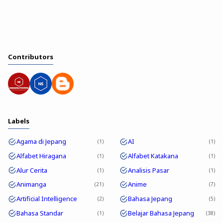
Contributors
Labels
Agama di Jepang
AI
1
1
Alfabet Hiragana
Alfabet Katakana
1
1
Alur Cerita
Analisis Pasar
1
1
Animanga
Anime
21
7
Artificial Intelligence
Bahasa Jepang
2
5
Bahasa Standar
Belajar Bahasa Jepang
1
38