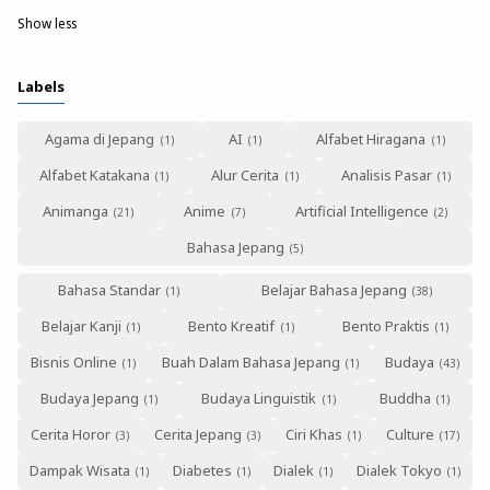
Show less
Labels
Agama di Jepang
AI
Alfabet Hiragana
Alfabet Katakana
Alur Cerita
Analisis Pasar
Animanga
Anime
Artificial Intelligence
Bahasa Jepang
Bahasa Standar
Belajar Bahasa Jepang
Belajar Kanji
Bento Kreatif
Bento Praktis
Bisnis Online
Buah Dalam Bahasa Jepang
Budaya
Budaya Jepang
Budaya Linguistik
Buddha
Cerita Horor
Cerita Jepang
Ciri Khas
Culture
Dampak Wisata
Diabetes
Dialek
Dialek Tokyo