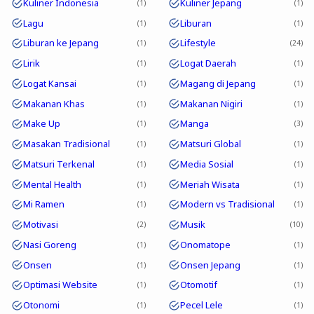
Kuliner Indonesia
Kuliner Jepang
1
1
Lagu
Liburan
1
1
Liburan ke Jepang
Lifestyle
1
24
Lirik
Logat Daerah
1
1
Logat Kansai
Magang di Jepang
1
1
Makanan Khas
Makanan Nigiri
1
1
Make Up
Manga
1
3
Masakan Tradisional
Matsuri Global
1
1
Matsuri Terkenal
Media Sosial
1
1
Mental Health
Meriah Wisata
1
1
Mi Ramen
Modern vs Tradisional
1
1
Motivasi
Musik
2
10
Nasi Goreng
Onomatope
1
1
Onsen
Onsen Jepang
1
1
Optimasi Website
Otomotif
1
1
Otonomi
Pecel Lele
1
1