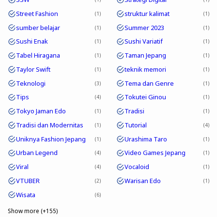
Street Fashion
struktur kalimat
1
1
sumber belajar
Summer 2023
1
1
Sushi Enak
Sushi Variatif
1
1
Tabel Hiragana
Taman Jepang
1
1
Taylor Swift
teknik memori
1
1
Teknologi
Tema dan Genre
3
1
Tips
Tokutei Ginou
4
1
Tokyo Jaman Edo
Tradisi
1
1
Tradisi dan Modernitas
Tutorial
1
4
Uniknya Fashion Jepang
Urashima Taro
1
1
Urban Legend
Video Games Jepang
4
1
Viral
Vocaloid
4
1
VTUBER
Warisan Edo
2
1
Wisata
6
Show more (+155)