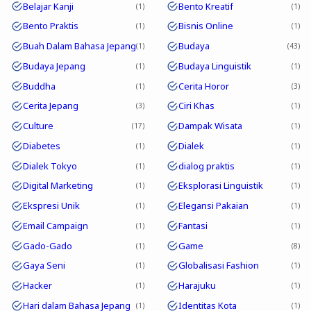
Belajar Kanji
Bento Kreatif
1
1
Bento Praktis
Bisnis Online
1
1
Buah Dalam Bahasa Jepang
Budaya
1
43
Budaya Jepang
Budaya Linguistik
1
1
Buddha
Cerita Horor
1
3
Cerita Jepang
Ciri Khas
3
1
Culture
Dampak Wisata
17
1
Diabetes
Dialek
1
1
Dialek Tokyo
dialog praktis
1
1
Digital Marketing
Eksplorasi Linguistik
1
1
Ekspresi Unik
Elegansi Pakaian
1
1
Email Campaign
Fantasi
1
1
Gado-Gado
Game
1
8
Gaya Seni
Globalisasi Fashion
1
1
Hacker
Harajuku
1
1
Hari dalam Bahasa Jepang
Identitas Kota
1
1