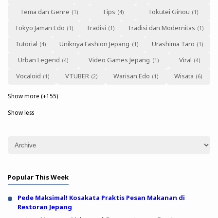
Tema dan Genre
Tips
Tokutei Ginou
Tokyo Jaman Edo
Tradisi
Tradisi dan Modernitas
Tutorial
Uniknya Fashion Jepang
Urashima Taro
Urban Legend
Video Games Jepang
Viral
Vocaloid
VTUBER
Warisan Edo
Wisata
Show more (+155)
Show less
Popular This Week
Pede Maksimal! Kosakata Praktis Pesan Makanan di
Restoran Jepang