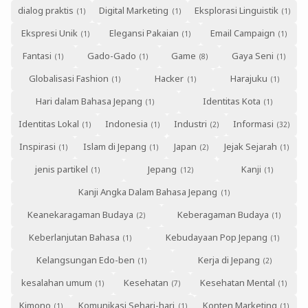
dialog praktis
Digital Marketing
Eksplorasi Linguistik
Ekspresi Unik
Elegansi Pakaian
Email Campaign
Fantasi
Gado-Gado
Game
Gaya Seni
Globalisasi Fashion
Hacker
Harajuku
Hari dalam Bahasa Jepang
Identitas Kota
Identitas Lokal
Indonesia
Industri
Informasi
Inspirasi
Islam di Jepang
Japan
Jejak Sejarah
jenis partikel
Jepang
Kanji
Kanji Angka Dalam Bahasa Jepang
Keanekaragaman Budaya
Keberagaman Budaya
Keberlanjutan Bahasa
Kebudayaan Pop Jepang
Kelangsungan Edo-ben
Kerja di Jepang
kesalahan umum
Kesehatan
Kesehatan Mental
Kimono
Komunikasi Sehari-hari
Konten Marketing