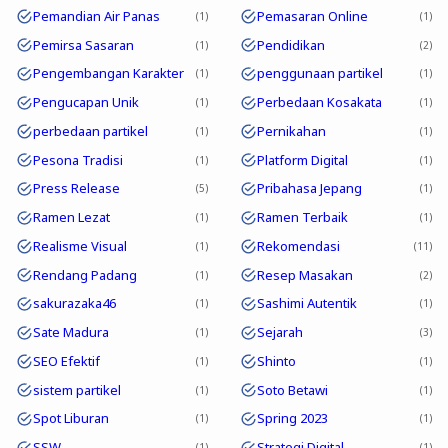
Pemandian Air Panas
Pemasaran Online
1
1
Pemirsa Sasaran
Pendidikan
1
2
Pengembangan Karakter
penggunaan partikel
1
1
Pengucapan Unik
Perbedaan Kosakata
1
1
perbedaan partikel
Pernikahan
1
1
Pesona Tradisi
Platform Digital
1
1
Press Release
Pribahasa Jepang
5
1
Ramen Lezat
Ramen Terbaik
1
1
Realisme Visual
Rekomendasi
1
11
Rendang Padang
Resep Masakan
1
2
sakurazaka46
Sashimi Autentik
1
1
Sate Madura
Sejarah
1
3
SEO Efektif
Shinto
1
1
sistem partikel
Soto Betawi
1
1
Spot Liburan
Spring 2023
1
1
SSW
Strategi Digital
1
1